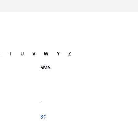
S
T
U
V
W
Y
Z
SMS
-
⁦8¢⁩