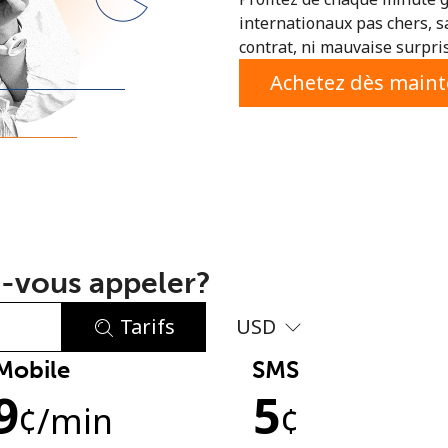
internationaux pas chers, s
ou
contrat, ni mauvaise surpri
Achetez dès main
-vous appeler?
Tarifs
USD
Mobile
SMS
Aucun mot de passe créé
9
5
8 caractères minimum
¢
/min
¢
Une lettre majuscule et une lettre minuscule