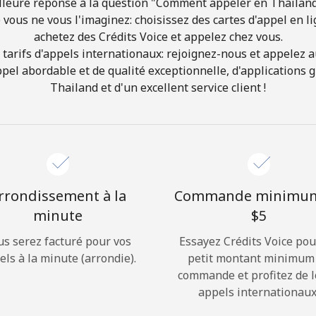
lleure réponse à la question "Comment appeler en Thailand
 vous ne vous l'imaginez: choisissez des cartes d'appel en l
achetez des Crédits Voice et appelez chez vous.
Bonjour!
 tarifs d'appels internationaux: rejoignez-nous et appelez au
appel abordable et de qualité exceptionnelle, d'applications 
Identifiez-vous ou
INSCRIVEZ-VOUS →
Thailand et d'un excellent service client !
rrondissement à la
Commande minimu
minute
⁦$5⁩
Rappel du mot de passe →
us serez facturé pour vos
Essayez Crédits Voice pou
els à la minute (arrondie).
petit montant minimum
Login
commande et profitez de 
appels internationaux