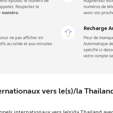
ent! Ajoutez le numéro de
Augmentez votre
ppelez. Respectez le
numéros de télé
 + numéro.
avoir vos proch
⁦42.5¢⁩
11 min pour ⁦$5⁩
Recharge A
⁦36.5¢⁩
13 min pour ⁦$5⁩
pour ne pas afficher en
Peur de manquer
ifs au solde et aux minutes.
Automatique de
spécifié ci-des
votre compte ser
⁦217.5¢⁩
2 min pour ⁦$5⁩
⁦128.5¢⁩
3 min pour ⁦$5⁩
ernationaux vers le(s)/la Thaila
⁦129.9¢⁩
3 min pour ⁦$5⁩
els internationaux vers le(s)/la Thailand avec