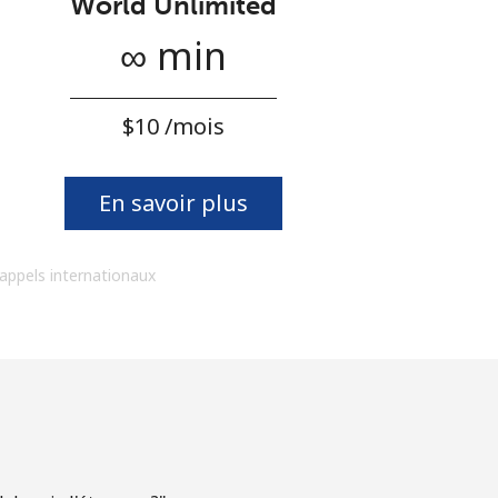
World Unlimited
∞ min
⁦$10⁩ /mois
En savoir plus
 appels internationaux