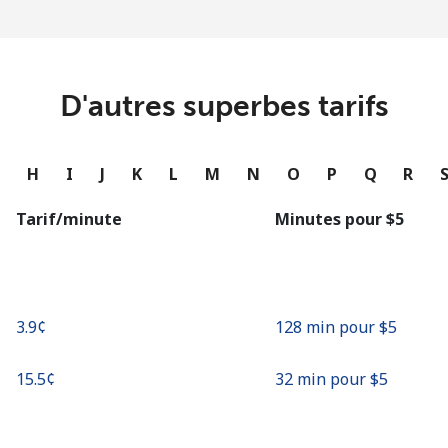
ou
Continue avec
D'autres superbes tarifs
G
H
I
J
K
L
M
N
O
P
Q
R
Tarif/minute
Minutes pour ⁦$5⁩
⁦3.9¢⁩
128 min pour ⁦$5⁩
⁦15.5¢⁩
32 min pour ⁦$5⁩