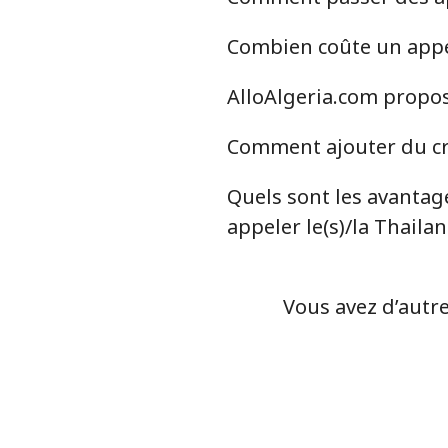
Combien coûte un appel 
Ligne fixe
AlloAlgeria.com propose
Mobile
Comment ajouter du cré
Tunisia
Quels sont les avantage
Ligne fixe
appeler le(s)/la Thaila
Mobile
Vous avez d’autre
Turkey
Ligne fixe
Mobile