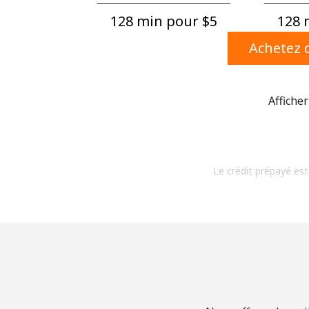
128 min pour ⁦$5⁩
128 m
Achetez d
Afficher
Le crédit prépayé est