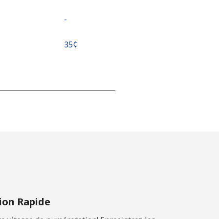
-
⁦35¢⁩
-
-
-
on Rapide
⁦5¢⁩