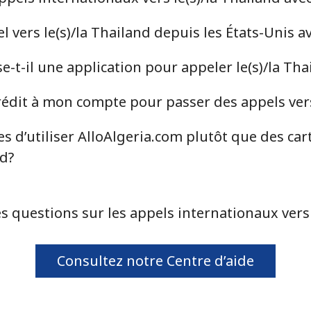
vers le(s)/la Thailand depuis les États-Unis a
⁦7.9¢⁩
63 min pour ⁦$5⁩
-t-il une application pour appeler le(s)/la Tha
⁦22.5¢⁩
22 min pour ⁦$5⁩
dit à mon compte pour passer des appels vers 
s d’utiliser AlloAlgeria.com plutôt que des car
⁦104.5¢⁩
4 min pour ⁦$5⁩
nd?
⁦103.9¢⁩
4 min pour ⁦$5⁩
s questions sur les appels internationaux vers 
⁦4.9¢⁩
102 min pour ⁦$5⁩
Consultez notre Centre d’aide
⁦29.9¢⁩
16 min pour ⁦$5⁩