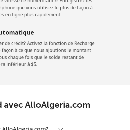
 vitesse de numérotation! Enregistrez les
phone que vous utilisez le plus de façon à
es en ligne plus rapidement.
-
utomatique
⁦5¢⁩
 de crédit? Activez la fonction de Recharge
 façon à ce que nous ajoutions le montant
sous chaque fois que le solde restant de
a inférieur à ⁦$5⁩.
-
-
nd avec AlloAlgeria.com
⁦5¢⁩
 AlloAlgeria.com?