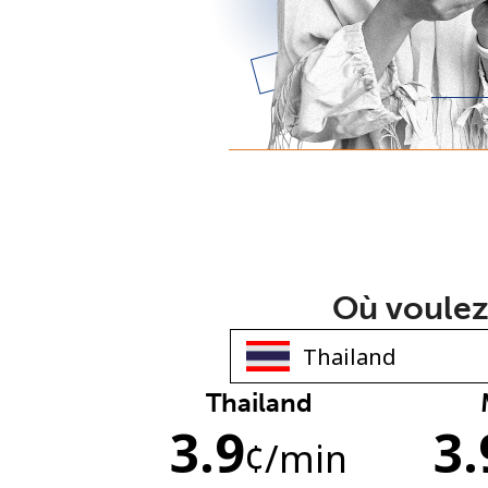
Où voulez
Thailand
3.9
3.
¢
/min