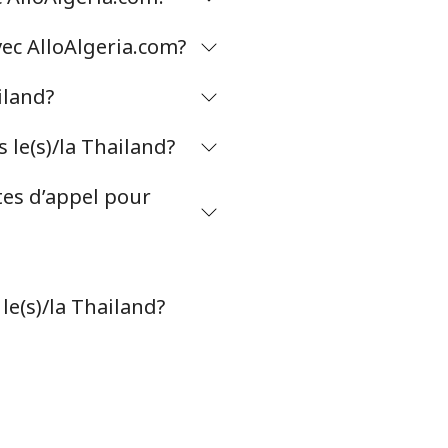
vec AlloAlgeria.com?
-
iland?
-
le(s)/la Thailand?
tes d’appel pour
-
-
le(s)/la Thailand?
-
⁦5¢⁩