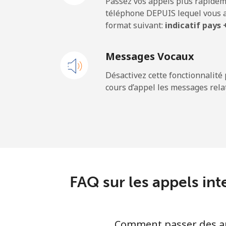
Passez vos appels plus rapidem
Togo
téléphone DEPUIS lequel vous a
format suivant:
indicatif pays
Ligne fixe
Messages Vocaux
Mobile
Désactivez cette fonctionnalité 
cours d’appel les messages relat
Tokelau
All country
Tonga
Ligne fixe
FAQ sur les appels int
Mobile
Comment passer des app
Trinidad And Tobago