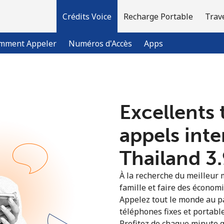
Crédits Voice
Recharge Portable
Trav
mment Appeler
Numéros d'Accès
Apps
Bienvenue!
Excellents 
Vous avez déjà un compte?
Connectez-vous →
appels int
Thailand ⁦3
S'enregistrer avec
À la recherche du meilleur 
famille et faire des économ
Appelez tout le monde au pa
téléphones fixes et portabl
Profitez de chaque minute g