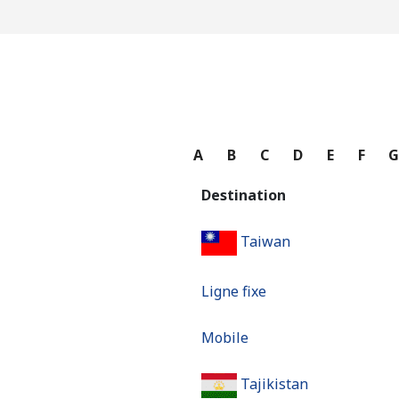
A
B
C
D
E
F
Destination
Taiwan
Ligne fixe
Mobile
Tajikistan