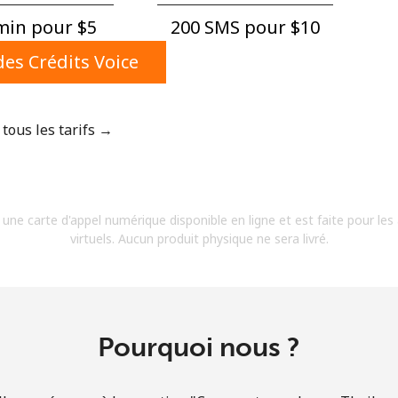
Un numéro
in pour ⁦$5⁩
200 SMS pour ⁦$10⁩
Un caractère spécial
es Crédits Voice
 tous les tarifs →
Restez en contact pour obtenir nos meilleures
offres.
 une carte d'appel numérique disponible en ligne et est faite pour les
En créant un compte sur ce site, j'accepte les
virtuels. Aucun produit physique ne sera livré.
présentes
Conditions générales.
S'inscrire
Pourquoi nous ?