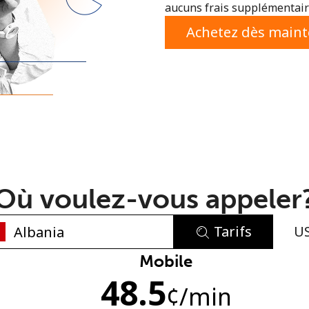
aucuns frais supplémentaire
ou
Achetez dès main
Où voulez-vous appeler
Tarifs
U
Aucun mot de passe créé
Mobile
48.5
8 caractères minimum
¢
/min
Une lettre majuscule et une lettre minuscule