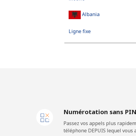
Albania
Ligne fixe
Mobile
Algeria
Ligne fixe
Mobile
Numérotation sans PI
American Samoa
Passez vos appels plus rapidem
Ligne fixe
téléphone DEPUIS lequel vous a