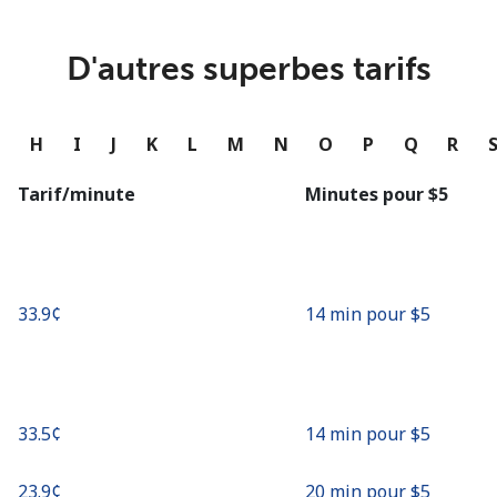
ou
Continue avec
D'autres superbes tarifs
G
H
I
J
K
L
M
N
O
P
Q
R
Tarif/minute
Minutes pour ⁦$5⁩
⁦33.9¢⁩
14 min pour ⁦$5⁩
⁦33.5¢⁩
14 min pour ⁦$5⁩
⁦23.9¢⁩
20 min pour ⁦$5⁩