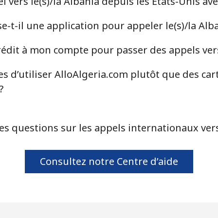
vers le(s)/la Albania depuis les États-Unis av
⁦33.5¢⁩
14 min pour ⁦$5⁩
-t-il une application pour appeler le(s)/la Alb
⁦34.9¢⁩
14 min pour ⁦$5⁩
dit à mon compte pour passer des appels vers 
s d’utiliser AlloAlgeria.com plutôt que des car
⁦33.9¢⁩
14 min pour ⁦$5⁩
?
⁦33.9¢⁩
14 min pour ⁦$5⁩
es questions sur les appels internationaux vers 
⁦1.7¢⁩
294 min pour ⁦$5⁩
Consultez notre Centre d’aide
⁦20.5¢⁩
24 min pour ⁦$5⁩