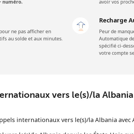
 + numéro.
avoir vos proch
⁦21.5¢⁩
23 min pour ⁦$5⁩
Recharge A
pour ne pas afficher en
Peur de manquer
ifs au solde et aux minutes.
Automatique de
⁦9.9¢⁩
50 min pour ⁦$5⁩
spécifié ci-des
votre compte ser
⁦29.9¢⁩
16 min pour ⁦$5⁩
⁦39.9¢⁩
12 min pour ⁦$5⁩
ternationaux vers le(s)/la Albani
⁦56.5¢⁩
8 min pour ⁦$5⁩
els internationaux vers le(s)/la Albania avec 