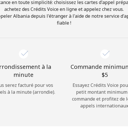
ance en toute simplicité: choisissez les cartes d'appel prép
achetez des Crédits Voice en ligne et appelez chez vous.
Bonjour!
ler Albania depuis l'étranger à l'aide de notre service d'ap
fiable !
Identifiez-vous ou
INSCRIVEZ-VOUS →
rrondissement à la
Commande minimu
minute
⁦$5⁩
us serez facturé pour vos
Essayez Crédits Voice pou
Rappel du mot de passe →
els à la minute (arrondie).
petit montant minimum
commande et profitez de 
appels internationaux
Login