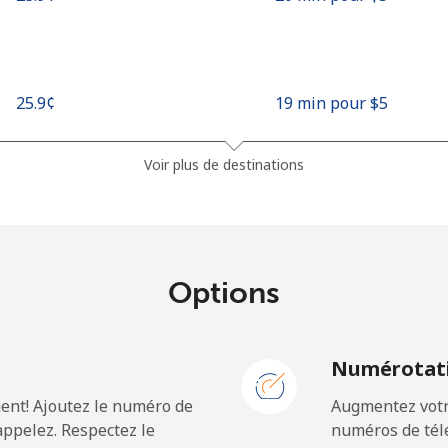
⁦25.9¢⁩
19 min pour ⁦$5⁩
⁦48.5¢⁩
10 min pour ⁦$5⁩
Voir plus de destinations
⁦6.9¢⁩
72 min pour ⁦$5⁩
Options
⁦79.9¢⁩
6 min pour ⁦$5⁩
N
Numérotati
ent! Ajoutez le numéro de
Augmentez votre
⁦19.5¢⁩
25 min pour ⁦$5⁩
ppelez. Respectez le
numéros de télé