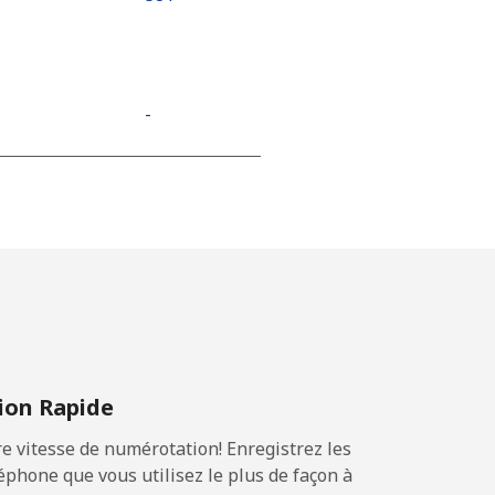
-
⁦11¢⁩
-
-
on Rapide
 vitesse de numérotation! Enregistrez les
-
phone que vous utilisez le plus de façon à