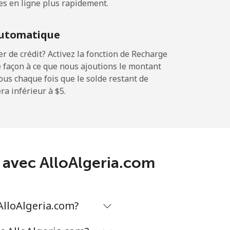
es en ligne plus rapidement.
-
utomatique
 de crédit? Activez la fonction de Recharge
 façon à ce que nous ajoutions le montant
-
sous chaque fois que le solde restant de
a inférieur à ⁦$5⁩.
⁦11¢⁩
-
a avec AlloAlgeria.com
⁦32¢⁩
AlloAlgeria.com?