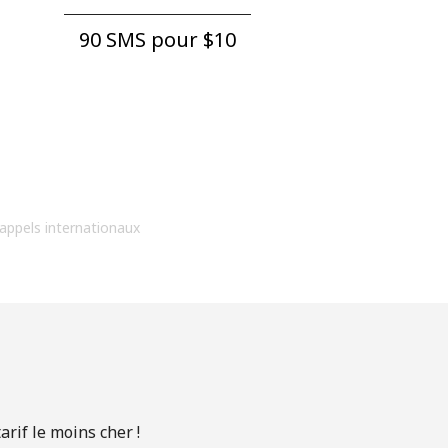
90 SMS pour ⁦$10⁩
 appels internationaux
rif le moins cher !