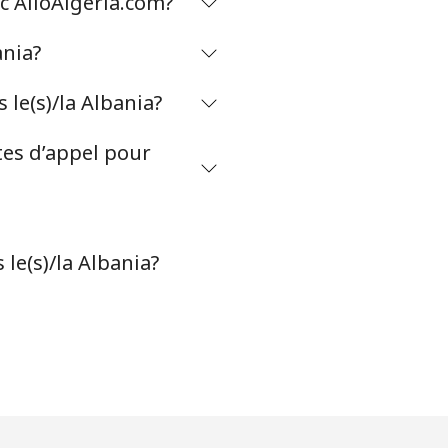
ec AlloAlgeria.com?
-
ania?
⁦5¢⁩
le(s)/la Albania?
tes d’appel pour
-
⁦11¢⁩
le(s)/la Albania?
-
⁦14¢⁩