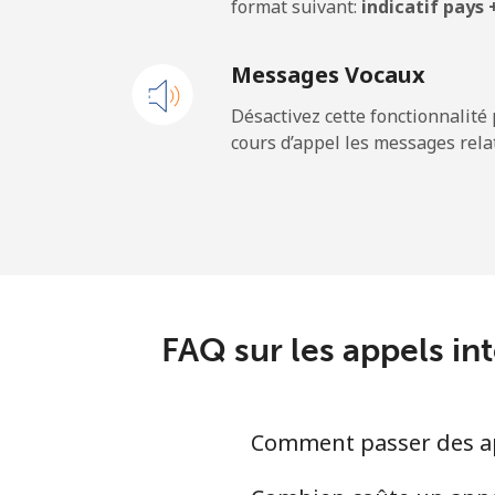
format suivant:
indicatif pays
Mobile
Messages Vocaux
Andorra
Désactivez cette fonctionnalité 
cours d’appel les messages relat
Ligne fixe
Mobile
Angola
Ligne fixe
FAQ sur les appels in
Mobile
Comment passer des app
Anguilla