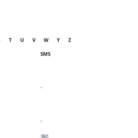
S
T
U
V
W
Y
Z
SMS
-
-
⁦38¢⁩