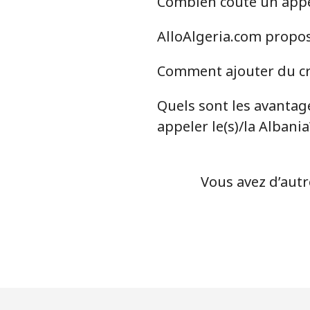
Combien coûte un appel 
Ligne fixe
AlloAlgeria.com propose
Mobile
Comment ajouter du cré
Antigua And Barbuda
Quels sont les avantage
Ligne fixe
appeler le(s)/la Albania
Mobile
Vous avez d’autr
Argentina
Ligne fixe
Mobile
Armenia