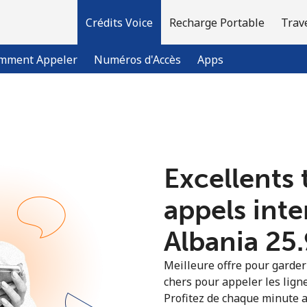
Crédits Voice
Recharge Portable
Trav
mment Appeler
Numéros d'Accès
Apps
Bienvenue!
Excellents 
Vous avez déjà un compte?
Connectez-vous →
appels int
S'enregistrer avec
Albania ⁦25
Meilleure offre pour garder l
chers pour appeler les ligne
Profitez de chaque minute a