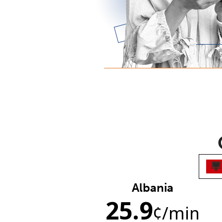
Albania
25.9
¢
/min