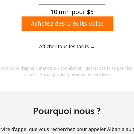
Un numéro
Un caractère spécial
10 min pour ⁦$5⁩
Achetez des Crédits Voice
Afficher tous les tarifs →
Restez en contact pour obtenir nos meilleures
 une carte d'appel numérique disponible en ligne et est faite pour les
offres.
virtuels. Aucun produit physique ne sera livré.
En créant un compte sur ce site, j'accepte les
présentes
Conditions générales.
S'inscrire
Pourquoi nous ?
rvice d'appel que vous recherchez pour appeler Albania au ta