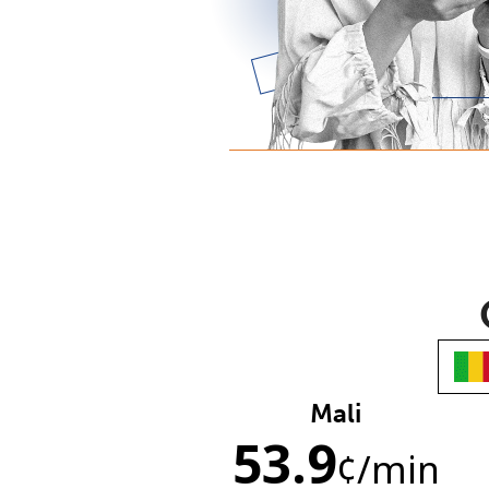
Mali
53.9
¢
/min