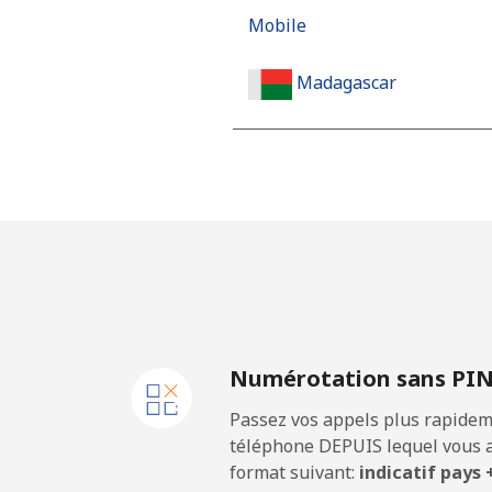
Mobile
Madagascar
Ligne fixe
Mobile
Malawi
Ligne fixe
Numérotation sans PI
Mobile
Passez vos appels plus rapidem
Malaysia
téléphone DEPUIS lequel vous a
format suivant:
indicatif pays