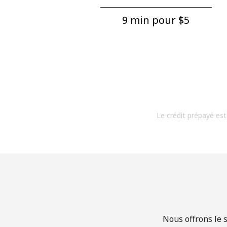
9 min pour ⁦$5⁩
Le crédit prépayé est
Nous offrons le s