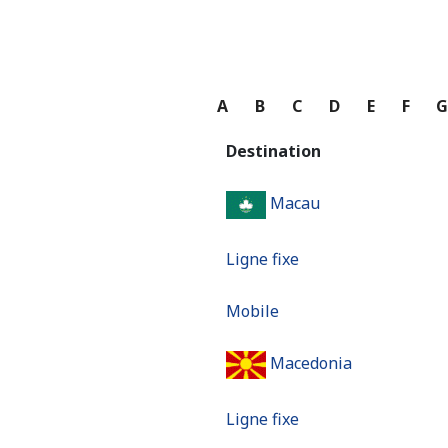
A
B
C
D
E
F
Destination
Macau
Ligne fixe
Mobile
Macedonia
Ligne fixe