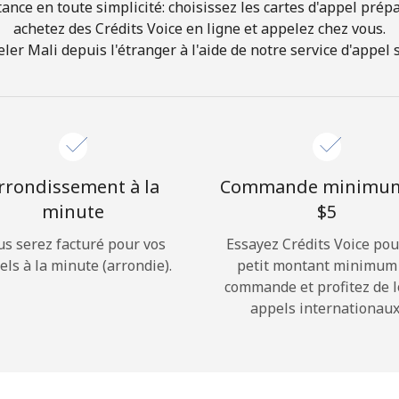
ance en toute simplicité: choisissez les cartes d'appel prép
achetez des Crédits Voice en ligne et appelez chez vous.
Bonjour!
 Mali depuis l'étranger à l'aide de notre service d'appel si
Identifiez-vous ou
INSCRIVEZ-VOUS →
rrondissement à la
Commande minimu
minute
⁦$5⁩
us serez facturé pour vos
Essayez Crédits Voice pou
els à la minute (arrondie).
petit montant minimum
Rappel du mot de passe →
commande et profitez de 
appels internationaux
Login