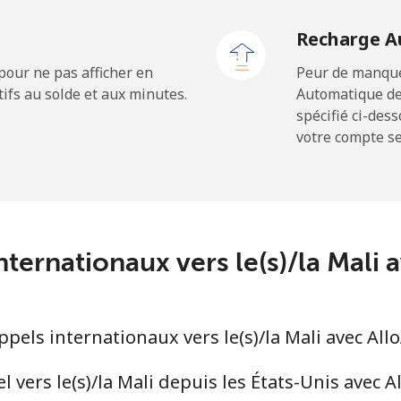
⁦1.5¢⁩
333 min pour ⁦$5⁩
Recharge A
⁦1.5¢⁩
333 min pour ⁦$5⁩
pour ne pas afficher en
Peur de manquer
ifs au solde et aux minutes.
Automatique de
spécifié ci-des
votre compte ser
⁦109.9¢⁩
4 min pour ⁦$5⁩
⁦108.9¢⁩
4 min pour ⁦$5⁩
nternationaux vers le(s)/la Mali
⁦53.9¢⁩
9 min pour ⁦$5⁩
els internationaux vers le(s)/la Mali avec All
⁦53.9¢⁩
9 min pour ⁦$5⁩
vers le(s)/la Mali depuis les États-Unis avec A