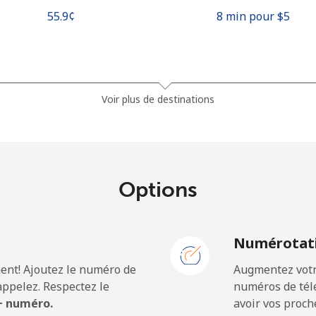
⁦55.9¢⁩
8 min pour ⁦$5⁩
⁦81.9¢⁩
6 min pour ⁦$5⁩
Voir plus de destinations
⁦88.5¢⁩
5 min pour ⁦$5⁩
Options
⁦57.9¢⁩
8 min pour ⁦$5⁩
N
Numérotati
⁦57.9¢⁩
8 min pour ⁦$5⁩
ent! Ajoutez le numéro de
Augmentez votre
ppelez. Respectez le
numéros de télé
 + numéro.
avoir vos proch