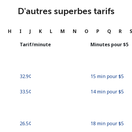
ou
D'autres superbes tarifs
Continue avec
G
H
I
J
K
L
M
N
O
P
Q
R
Tarif/minute
Minutes pour ⁦$5⁩
⁦32.9¢⁩
15 min pour ⁦$5⁩
⁦33.5¢⁩
14 min pour ⁦$5⁩
⁦26.5¢⁩
18 min pour ⁦$5⁩