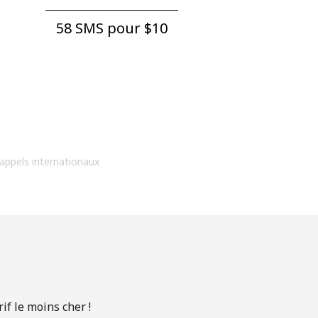
58 SMS pour ⁦$10⁩
 appels internationaux
if le moins cher !