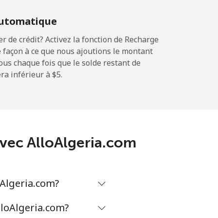
-
utomatique
-
 de crédit? Activez la fonction de Recharge
 façon à ce que nous ajoutions le montant
sous chaque fois que le solde restant de
a inférieur à ⁦$5⁩.
-
-
 avec AlloAlgeria.com
-
oAlgeria.com?
⁦17¢⁩
lloAlgeria.com?