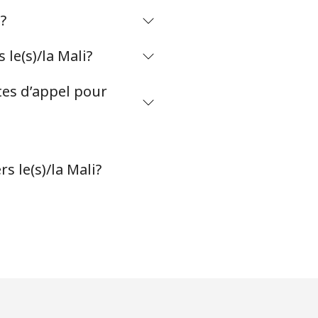
?
-
le(s)/la Mali?
⁦8¢⁩
tes d’appel pour
-
s le(s)/la Mali?
-
-