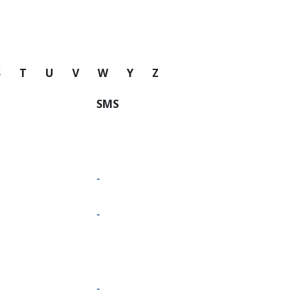
S
T
U
V
W
Y
Z
SMS
-
-
-