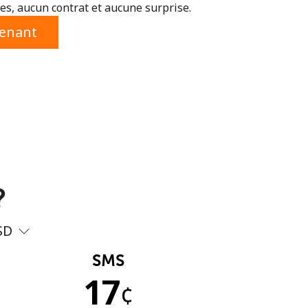
s, aucun contrat et aucune surprise.
tenant
?
SD
SMS
17
¢