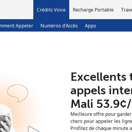
Crédits Voice
Recharge Portable
Trav
mment Appeler
Numéros d'Accès
Apps
Bienvenue!
Excellents 
Vous avez déjà un compte?
Connectez-vous →
appels int
S'enregistrer avec
Mali ⁦53.9¢
Meilleure offre pour garder l
chers pour appeler les ligne
Profitez de chaque minute a