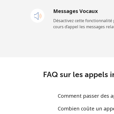
Ligne fixe
Messages Vocaux
Mobile
Désactivez cette fonctionnalité 
cours d’appel les messages relat
Maldives
Ligne fixe
Mobile
Mali
FAQ sur les appels i
Ligne fixe
Comment passer des app
Mobile
Combien coûte un appel 
Malta