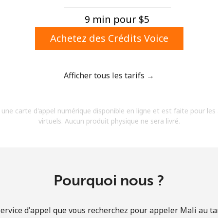
Un numéro
Un caractère spécial
9 min pour ⁦$5⁩
Achetez des Crédits Voice
Afficher tous les tarifs →
Restez en contact pour obtenir nos meilleures
 une carte d'appel numérique disponible en ligne et est faite pour les
offres.
virtuels. Aucun produit physique ne sera livré.
En créant un compte sur ce site, j'accepte les
présentes
Conditions générales.
S'inscrire
Pourquoi nous ?
ervice d'appel que vous recherchez pour appeler Mali au tar