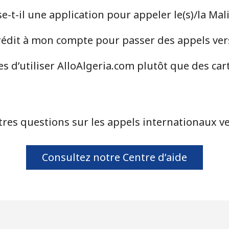
-t-il une application pour appeler le(s)/la Mali
⁦39.5¢⁩
12 min pour ⁦$5⁩
dit à mon compte pour passer des appels vers 
⁦58.5¢⁩
8 min pour ⁦$5⁩
s d’utiliser AlloAlgeria.com plutôt que des car
⁦10.5¢⁩
47 min pour ⁦$5⁩
res questions sur les appels internationaux ver
⁦32.9¢⁩
15 min pour ⁦$5⁩
Consultez notre Centre d’aide
⁦32.9¢⁩
15 min pour ⁦$5⁩