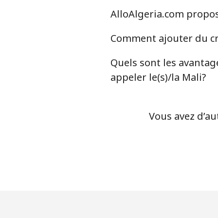
AlloAlgeria.com propose
Ligne fixe
Comment ajouter du cré
Mobile
Quels sont les avantage
Mariana Islands
appeler le(s)/la Mali?
All country
Vous avez d’aut
Marshall Islands
Ligne fixe
Mobile
Martinique