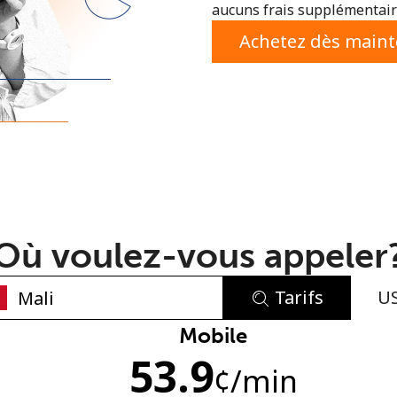
aucuns frais supplémentaire
ou
Achetez dès main
Où voulez-vous appeler
Tarifs
U
Aucun mot de passe créé
Mobile
53.9
8 caractères minimum
¢
/min
Une lettre majuscule et une lettre minuscule