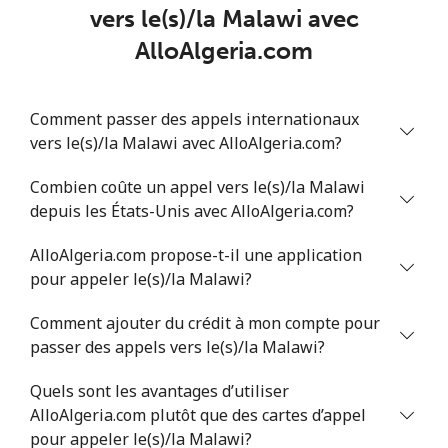
Mobile
⁦108.9¢⁩
4 min pour
-
vers le(s)/la Malawi avec
⁦$5⁩
AlloAlgeria.com
Mali
Comment passer des appels internationaux
Ligne fixe
⁦53.9¢⁩
9 min pour
-
vers le(s)/la Malawi avec AlloAlgeria.com?
⁦$5⁩
Combien coûte un appel vers le(s)/la Malawi
Mobile
⁦53.9¢⁩
9 min pour
⁦17¢⁩
depuis les États-Unis avec AlloAlgeria.com?
⁦$5⁩
AlloAlgeria.com propose-t-il une application
pour appeler le(s)/la Malawi?
Malta
Comment ajouter du crédit à mon compte pour
Ligne fixe
⁦39.5¢⁩
12 min pour
-
passer des appels vers le(s)/la Malawi?
⁦$5⁩
Quels sont les avantages d’utiliser
Mobile
⁦58.5¢⁩
8 min pour
⁦8¢⁩
AlloAlgeria.com plutôt que des cartes d’appel
⁦$5⁩
pour appeler le(s)/la Malawi?