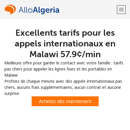
Excellents tarifs pour les
Bienvenue!
appels internationaux en
Vous avez déjà un compte?
Connectez-vous →
Malawi ⁦57.9¢⁩/min
Meilleure offre pour garder le contact avec votre famille : tarifs
S'enregistrer avec
pas chers pour appeler les lignes fixes et les portables en
Malawi
Profitez de chaque minute avec des appels internationaux pas
chers, aucuns frais supplémentaires, aucun contrat et aucune
surprise.
ou
Achetez dès maintenant