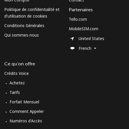
Politique de confidentialité et
Partenaires
All country
⁦70.9¢⁩
7 min pour
-
d'utilisation de cookies
⁦$5⁩
Tello.com
Conditions Générales
MobileSIM.com
Moldova
Qui sommes-nous
United States
Ligne fixe
⁦38.9¢⁩
12 min pour
-
French
⁦$5⁩
Ce qu'on offre
Mobile
⁦39.9¢⁩
12 min pour
⁦32¢⁩
Crédits Voice
⁦$5⁩
Achetez
Monaco
Tarifs
Forfait Mensuel
Ligne fixe
⁦42.5¢⁩
11 min pour
-
⁦$5⁩
Comment Appeler
Numéros d'Accès
Mobile
⁦53.5¢⁩
9 min pour
⁦10¢⁩