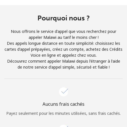
Conditions générales.
Pourquoi nous ?
S'inscrire
Nous offrons le service d'appel que vous recherchez pour
appeler Malawi au tarif le moins cher !
Des appels longue distance en toute simplicité: choisissez les
cartes d'appel prépayées, créez un compte, achetez des Crédits
Bonjour!
Voice en ligne et appelez chez vous.
Découvrez comment appeler Malawi depuis l'étranger à l'aide
de notre service d'appel simple, sécurisé et fiable !
Identifiez-vous ou
INSCRIVEZ-VOUS →
Aucuns frais cachés
Rappel du mot de passe →
Payez seulement pour les minutes utilisées, sans frais cachés.