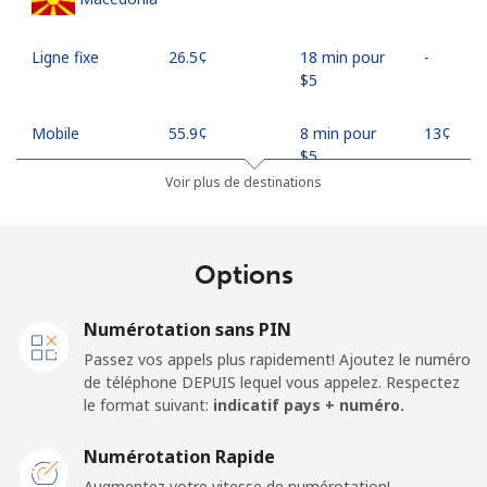
Ligne fixe
⁦26.5¢⁩
18 min pour
-
⁦$5⁩
Mobile
⁦55.9¢⁩
8 min pour
⁦13¢⁩
⁦$5⁩
Voir plus de destinations
Madagascar
Options
Ligne fixe
⁦81.9¢⁩
6 min pour
-
⁦$5⁩
Numérotation sans PIN
Mobile
⁦88.5¢⁩
5 min pour
-
Passez vos appels plus rapidement! Ajoutez le numéro
⁦$5⁩
de téléphone DEPUIS lequel vous appelez. Respectez
le format suivant:
indicatif pays + numéro.
Malawi
Numérotation Rapide
Ligne fixe
⁦57.9¢⁩
8 min pour
-
Augmentez votre vitesse de numérotation!