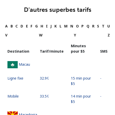
D'autres superbes tarifs
A
B
C
D
E
F
G
H
I
J
K
L
M
N
O
P
Q
R
S
T
U
V
W
Y
Z
Minutes
Destination
Tarif/minute
pour ⁦$5⁩
SMS
Macau
Ligne fixe
⁦32.9¢⁩
15 min pour
-
⁦$5⁩
Mobile
⁦33.5¢⁩
14 min pour
-
⁦$5⁩
Macedonia