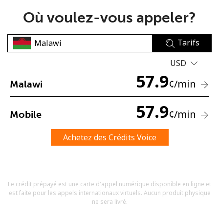
Où voulez-vous appeler?
Tarifs
USD
57.9
Aucun mot de passe créé
¢
/min
Malawi
8 caractères minimum
Une lettre majuscule et une lettre minuscule
57.9
¢
/min
Mobile
Un numéro
Un caractère spécial
Achetez des Crédits Voice
Le crédit prépayé est une carte d'appel numérique disponible en ligne et
est faite pour les appels internationaux virtuels. Aucun produit physique
Restez en contact pour obtenir nos meilleures offres.
ne sera livré.
En créant un compte sur ce site, j'accepte les présentes