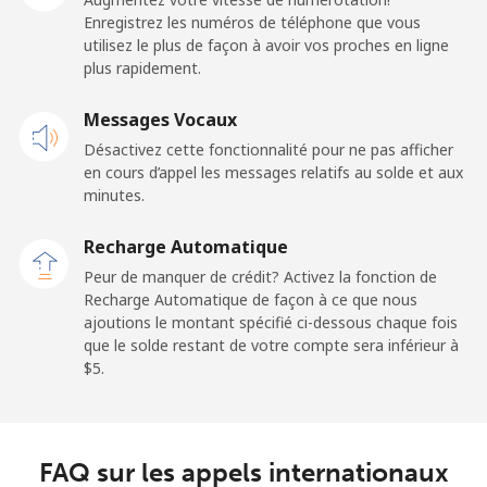
⁦$5⁩
Enregistrez les numéros de téléphone que vous
utilisez le plus de façon à avoir vos proches en ligne
plus rapidement.
Mobile
⁦57.9¢⁩
8 min pour
-
⁦$5⁩
Messages Vocaux
Désactivez cette fonctionnalité pour ne pas afficher
Malaysia
en cours d’appel les messages relatifs au solde et aux
minutes.
Ligne fixe
⁦1.5¢⁩
333 min pour
-
⁦$5⁩
Recharge Automatique
Peur de manquer de crédit? Activez la fonction de
Mobile
⁦1.5¢⁩
333 min pour
-
Recharge Automatique de façon à ce que nous
⁦$5⁩
ajoutions le montant spécifié ci-dessous chaque fois
que le solde restant de votre compte sera inférieur à
Maldives
⁦$5⁩.
Ligne fixe
⁦109.9¢⁩
4 min pour
-
⁦$5⁩
FAQ sur les appels internationaux