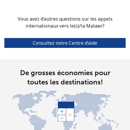
Mariana Islands
Vous avez d’autres questions sur les appels
All country
⁦10.5¢⁩
47 min pour
-
internationaux vers le(s)/la Malawi?
⁦$5⁩
Consultez notre Centre d’aide
Marshall Islands
Ligne fixe
⁦32.9¢⁩
15 min pour
-
⁦$5⁩
De grosses économies pour
Mobile
⁦32.9¢⁩
15 min pour
-
toutes les destinations!
⁦$5⁩
Martinique
Ligne fixe
⁦6.9¢⁩
72 min pour
-
⁦$5⁩