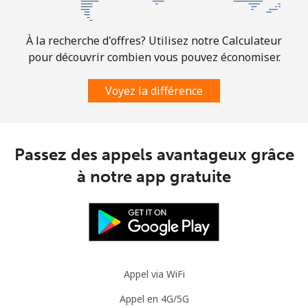
Mobile
⁦30.9¢⁩
16 min pour
-
⁦$5⁩
À la recherche d'offres? Utilisez notre Calculateur
pour découvrir combien vous pouvez économiser.
Mauritania
Voyez la différence
Ligne fixe
⁦86.9¢⁩
5 min pour
-
⁦$5⁩
Passez des appels avantageux grâce
Mobile
⁦89.5¢⁩
5 min pour
-
⁦$5⁩
à notre app gratuite
Mauritius
Ligne fixe
⁦8.5¢⁩
58 min pour
-
⁦$5⁩
Appel via WiFi
Mobile
⁦7.5¢⁩
66 min pour
⁦32¢⁩
Appel en 4G/5G
⁦$5⁩