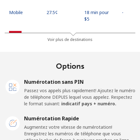
Mobile
⁦27.5¢⁩
18 min pour
-
⁦$5⁩
Egypt
Voir plus de destinations
Ligne fixe
⁦13.9¢⁩
35 min pour
-
⁦$5⁩
Options
Mobile
⁦19.5¢⁩
25 min pour
-
⁦$5⁩
Numérotation sans PIN
Passez vos appels plus rapidement! Ajoutez le numéro
Mobile -
⁦15.9¢⁩
31 min pour
-
de téléphone DEPUIS lequel vous appelez. Respectez
Etisalat
⁦$5⁩
le format suivant:
indicatif pays + numéro.
El Salvador
Numérotation Rapide
Augmentez votre vitesse de numérotation!
Enregistrez les numéros de téléphone que vous
Ligne fixe
⁦22.9¢⁩
21 min pour
-