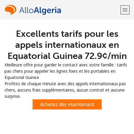
Excellents tarifs pour les
Bienvenue!
appels internationaux en
Vous avez déjà un compte?
Connectez-vous →
Equatorial Guinea ⁦72.9¢⁩/min
Meilleure offre pour garder le contact avec votre famille : tarifs
S'enregistrer avec
pas chers pour appeler les lignes fixes et les portables en
Equatorial Guinea
Profitez de chaque minute avec des appels internationaux pas
chers, aucuns frais supplémentaires, aucun contrat et aucune
surprise.
ou
Achetez dès maintenant