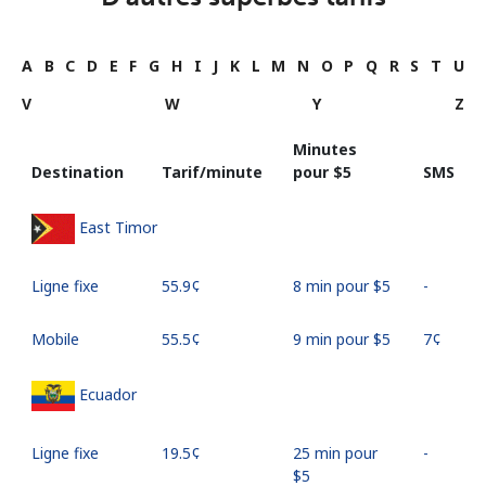
A
B
C
D
E
F
G
H
I
J
K
L
M
N
O
P
Q
R
S
T
U
V
W
Y
Z
Minutes
Destination
Tarif/minute
pour ⁦$5⁩
SMS
East Timor
Ligne fixe
⁦55.9¢⁩
8 min pour ⁦$5⁩
-
Mobile
⁦55.5¢⁩
9 min pour ⁦$5⁩
⁦7¢⁩
Ecuador
Ligne fixe
⁦19.5¢⁩
25 min pour
-
⁦$5⁩