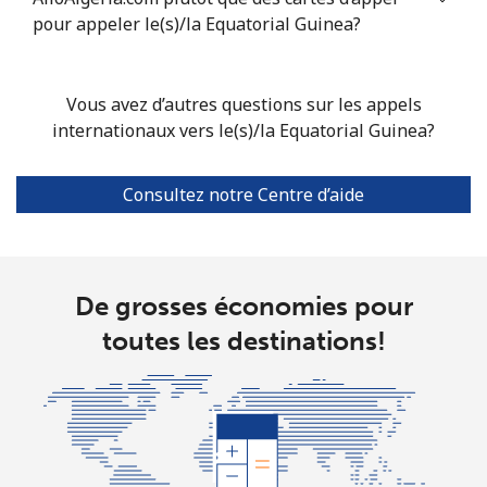
pour appeler le(s)/la Equatorial Guinea?
Ligne fixe
⁦31.5¢⁩
15 min pour
-
⁦$5⁩
Vous avez d’autres questions sur les appels
Mobile
⁦29.9¢⁩
16 min pour
-
internationaux vers le(s)/la Equatorial Guinea?
⁦$5⁩
Consultez notre Centre d’aide
De grosses économies pour
toutes les destinations!