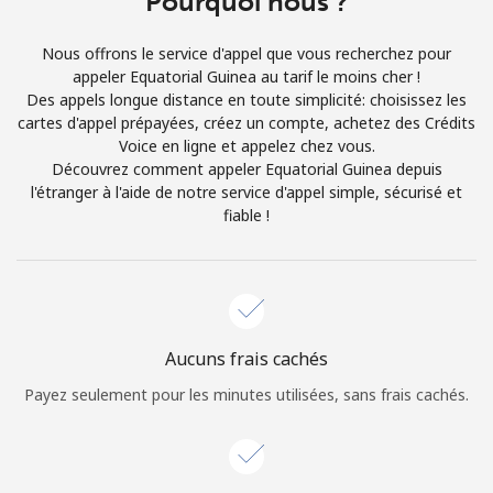
Pourquoi nous ?
Conditions générales.
Nous offrons le service d'appel que vous recherchez pour
appeler Equatorial Guinea au tarif le moins cher !
S'inscrire
Des appels longue distance en toute simplicité: choisissez les
cartes d'appel prépayées, créez un compte, achetez des Crédits
Voice en ligne et appelez chez vous.
Découvrez comment appeler Equatorial Guinea depuis
l'étranger à l'aide de notre service d'appel simple, sécurisé et
Bonjour!
fiable !
Identifiez-vous ou
INSCRIVEZ-VOUS →
Aucuns frais cachés
Payez seulement pour les minutes utilisées, sans frais cachés.
Rappel du mot de passe →