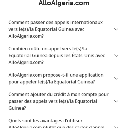
AlloAlgeria.com
Estonia
Comment passer des appels internationaux
vers le(s)/la Equatorial Guinea avec
Ligne fixe
⁦1.5¢⁩
333 min pour
-
⁦$5⁩
AlloAlgeria.com?
Combien coûte un appel vers le(s)/la
Mobile
⁦48.5¢⁩
10 min pour
⁦8¢⁩
Equatorial Guinea depuis les États-Unis avec
⁦$5⁩
AlloAlgeria.com?
Eswatini
AlloAlgeria.com propose-t-il une application
pour appeler le(s)/la Equatorial Guinea?
Ligne fixe
⁦25.9¢⁩
19 min pour
-
⁦$5⁩
Comment ajouter du crédit à mon compte pour
passer des appels vers le(s)/la Equatorial
Mobile
⁦20.5¢⁩
24 min pour
⁦38¢⁩
Guinea?
⁦$5⁩
Quels sont les avantages d’utiliser
Ethiopia
AlloAlgeria.com plutôt que des cartes d’appel