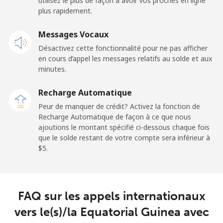
utilisez le plus de façon à avoir vos proches en ligne
⁦$5⁩
plus rapidement.
Claro
⁦11.9¢⁩
42 min pour
-
Messages Vocaux
Landlines
⁦$5⁩
Désactivez cette fonctionnalité pour ne pas afficher
en cours d’appel les messages relatifs au solde et aux
Mobile
⁦17.9¢⁩
27 min pour
⁦11¢⁩
minutes.
⁦$5⁩
Recharge Automatique
Equatorial Guinea
Peur de manquer de crédit? Activez la fonction de
Recharge Automatique de façon à ce que nous
All country
⁦72.9¢⁩
6 min pour ⁦$5⁩
-
ajoutions le montant spécifié ci-dessous chaque fois
que le solde restant de votre compte sera inférieur à
⁦$5⁩.
Eritrea
Ligne fixe
⁦32.9¢⁩
15 min pour
-
⁦$5⁩
FAQ sur les appels internationaux
vers le(s)/la Equatorial Guinea avec
Mobile
⁦32.9¢⁩
15 min pour
⁦8¢⁩
⁦$5⁩