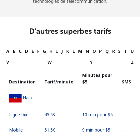
technologies de télécommunication.
D'autres superbes tarifs
A
B
C
D
E
F
G
H
I
J
K
L
M
N
O
P
Q
R
S
T
U
V
W
Y
Z
Minutes pour
Destination
Tarif/minute
⁦$5⁩
SMS
Haiti
Ligne fixe
⁦45.5¢⁩
10 min pour ⁦$5⁩
-
Mobile
⁦51.5¢⁩
9 min pour ⁦$5⁩
-