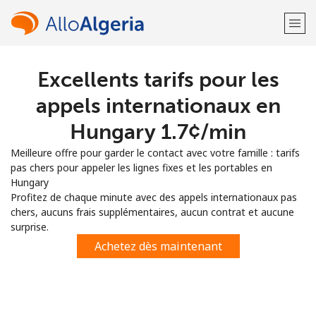
Excellents tarifs pour les
Bienvenue!
appels internationaux en
Vous avez déjà un compte?
Connectez-vous →
Hungary ⁦1.7¢⁩/min
Meilleure offre pour garder le contact avec votre famille : tarifs
S'enregistrer avec
pas chers pour appeler les lignes fixes et les portables en
Hungary
Profitez de chaque minute avec des appels internationaux pas
chers, aucuns frais supplémentaires, aucun contrat et aucune
surprise.
ou
Achetez dès maintenant