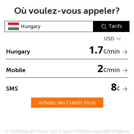
Où voulez-vous appeler?
Tarifs
USD
1.7
Aucun mot de passe créé
¢
/min
Hungary
8 caractères minimum
Une lettre majuscule et une lettre minuscule
2
¢
/min
Mobile
Un numéro
Un caractère spécial
8
¢
SMS
Achetez des Crédits Voice
Restez en contact pour obtenir nos meilleures offres.
Le crédit prépayé est une carte d'appel numérique disponible en ligne et
En créant un compte sur ce site, j'accepte les présentes