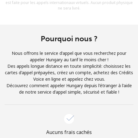
est faite pour les appels internationaux virtuels. Aucun produit physique
Conditions générales.
ne sera livré.
S'inscrire
Pourquoi nous ?
Nous offrons le service d'appel que vous recherchez pour
Bonjour!
appeler Hungary au tarif le moins cher !
Des appels longue distance en toute simplicité: choisissez les
cartes d'appel prépayées, créez un compte, achetez des Crédits
Identifiez-vous ou
INSCRIVEZ-VOUS →
Voice en ligne et appelez chez vous.
Découvrez comment appeler Hungary depuis l'étranger à l'aide
de notre service d'appel simple, sécurisé et fiable !
Rappel du mot de passe →
Aucuns frais cachés