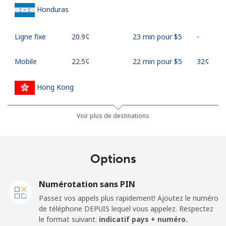
Honduras
Ligne fixe
⁦20.9¢⁩
23 min pour ⁦$5⁩
-
Mobile
⁦22.5¢⁩
22 min pour ⁦$5⁩
⁦32¢⁩
Hong Kong
Ligne fixe
⁦3.9¢⁩
128 min pour
-
Voir plus de destinations
⁦$5⁩
Mobile
⁦5.9¢⁩
84 min pour ⁦$5⁩
⁦8¢⁩
Options
Hungary
Numérotation sans PIN
Passez vos appels plus rapidement! Ajoutez le numéro
Ligne fixe
⁦1.7¢⁩
294 min pour
-
de téléphone DEPUIS lequel vous appelez. Respectez
⁦$5⁩
le format suivant:
indicatif pays + numéro.