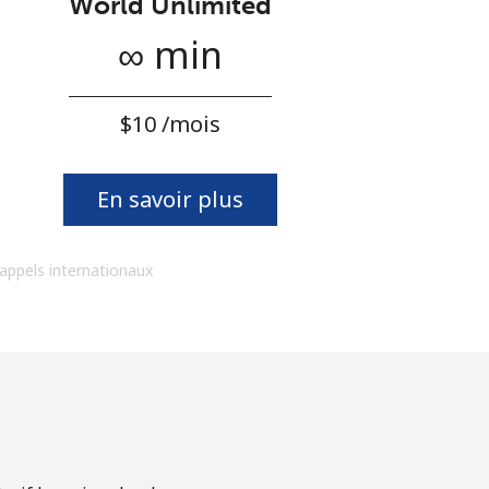
World Unlimited
∞ min
⁦$10⁩ /mois
En savoir plus
 appels internationaux