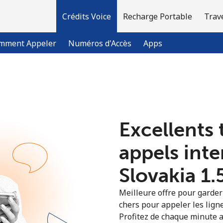
Crédits Voice
Recharge Portable
Trav
mment Appeler
Numéros d'Accès
Apps
Bienvenue!
Excellents 
Vous avez déjà un compte?
Connectez-vous →
appels int
S'enregistrer avec
Slovakia ⁦1.
Meilleure offre pour garder l
chers pour appeler les ligne
Profitez de chaque minute a