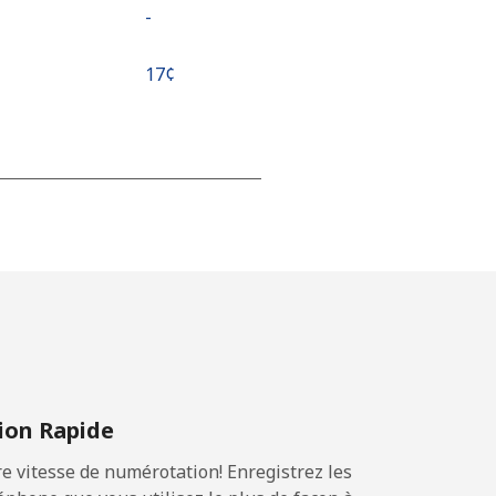
-
⁦17¢⁩
-
-
-
on Rapide
⁦25¢⁩
 vitesse de numérotation! Enregistrez les