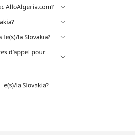
ec AlloAlgeria.com?
-
akia?
⁦27¢⁩
e(s)/la Slovakia?
tes d’appel pour
-
-
le(s)/la Slovakia?
-
-