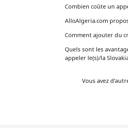
Combien coûte un appel 
Ligne fixe
AlloAlgeria.com propose
Mobile
Comment ajouter du cré
Serbia
Quels sont les avantage
Ligne fixe
appeler le(s)/la Slovaki
Mobile
Vous avez d’autre
Seychelles
Ligne fixe
Mobile