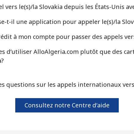
vers le(s)/la Slovakia depuis les États-Unis av
⁦46.9¢⁩
10 min pour ⁦$5⁩
-t-il une application pour appeler le(s)/la Slov
⁦40.9¢⁩
12 min pour ⁦$5⁩
dit à mon compte pour passer des appels vers l
s d’utiliser AlloAlgeria.com plutôt que des car
⁦24.5¢⁩
20 min pour ⁦$5⁩
a?
⁦55.5¢⁩
9 min pour ⁦$5⁩
s questions sur les appels internationaux vers 
⁦89.5¢⁩
5 min pour ⁦$5⁩
Consultez notre Centre d’aide
⁦87.5¢⁩
5 min pour ⁦$5⁩