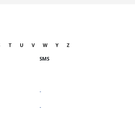
S
T
U
V
W
Y
Z
SMS
-
-