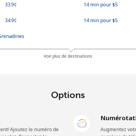
⁦33.9¢⁩
14 min pour ⁦$5⁩
⁦34.9¢⁩
14 min pour ⁦$5⁩
Grenadines
⁦30.5¢⁩
16 min pour ⁦$5⁩
Voir plus de destinations
⁦33.9¢⁩
14 min pour ⁦$5⁩
Options
⁦127.5¢⁩
3 min pour ⁦$5⁩
N
Numérotati
⁦133.9¢⁩
3 min pour ⁦$5⁩
ent! Ajoutez le numéro de
Augmentez votre