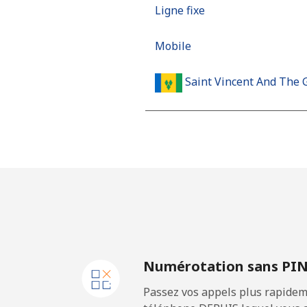
Ligne fixe
Mobile
Saint Vincent And The 
Ligne fixe
Mobile
Samoa
Ligne fixe
Numérotation sans PI
Mobile
Passez vos appels plus rapidem
San Marino