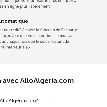
phone que vous utilisez le plus de façon à
es en ligne plus rapidement.
-
utomatique
-
 de crédit? Activez la fonction de Recharge
 façon à ce que nous ajoutions le montant
sous chaque fois que le solde restant de
a inférieur à ⁦$5⁩.
-
-
ia avec AlloAlgeria.com
-
 AlloAlgeria.com?