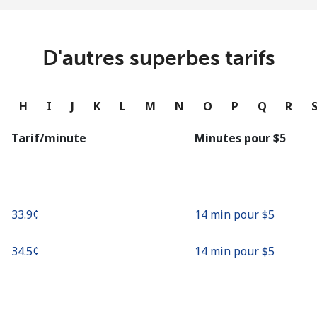
ou
Continue avec
D'autres superbes tarifs
G
H
I
J
K
L
M
N
O
P
Q
R
Tarif/minute
Minutes pour ⁦$5⁩
⁦33.9¢⁩
14 min pour ⁦$5⁩
⁦34.5¢⁩
14 min pour ⁦$5⁩