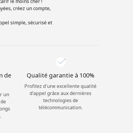
arif le moins cher !
ayées, créez un compte,
ppel simple, sécurisé et
m de
Qualité garantie à 100%
Profitez d'une excellente qualité
d'appel grâce aux dernières
r un
technologies de
 de
télécommunication.
longs
.