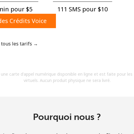
Un numéro
in pour ⁦$5⁩
111 SMS pour ⁦$10⁩
Un caractère spécial
es Crédits Voice
 tous les tarifs →
Restez en contact pour obtenir nos meilleures
offres.
 une carte d'appel numérique disponible en ligne et est faite pour les
En créant un compte sur ce site, j'accepte les
virtuels. Aucun produit physique ne sera livré.
présentes
Conditions générales.
S'inscrire
Pourquoi nous ?