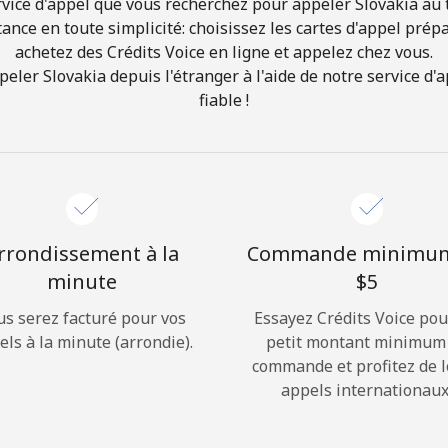
vice d'appel que vous recherchez pour appeler Slovakia au t
ance en toute simplicité: choisissez les cartes d'appel prép
achetez des Crédits Voice en ligne et appelez chez vous.
Bonjour!
er Slovakia depuis l'étranger à l'aide de notre service d'a
fiable !
Identifiez-vous ou
INSCRIVEZ-VOUS →
rrondissement à la
Commande minimu
minute
⁦$5⁩
Rappel du mot de passe →
us serez facturé pour vos
Essayez Crédits Voice pou
els à la minute (arrondie).
petit montant minimum
commande et profitez de 
Login
appels internationaux