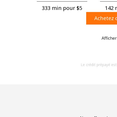
333 min pour ⁦$5⁩
142 m
Achetez d
Afficher
Le crédit prépayé est