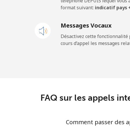
téléphone DEPUIS lequel vous a
format suivant:
indicatif pays
Ligne fixe
Messages Vocaux
Mobile
Désactivez cette fonctionnalité 
cours d’appel les messages relat
Sao Tome And Principe
All country
Saudi Arabia
Ligne fixe
FAQ sur les appels int
Mobile
Comment passer des app
Senegal