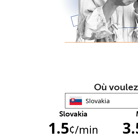
Où voulez
Slovakia
1.5
3.
¢
/min