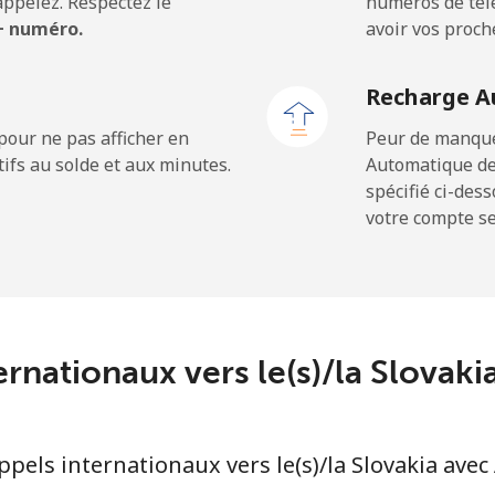
ppelez. Respectez le
numéros de télé
 + numéro.
avoir vos proch
⁦24.5¢⁩
20 min pour ⁦$5⁩
Recharge A
⁦23.5¢⁩
21 min pour ⁦$5⁩
pour ne pas afficher en
Peur de manquer
ifs au solde et aux minutes.
Automatique de
spécifié ci-des
votre compte ser
⁦214.9¢⁩
2 min pour ⁦$5⁩
⁦14.9¢⁩
33 min pour ⁦$5⁩
ernationaux vers le(s)/la Slovak
⁦22.9¢⁩
21 min pour ⁦$5⁩
els internationaux vers le(s)/la Slovakia avec