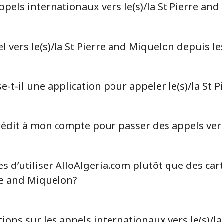
els internationaux vers le(s)/la St Pierre and
⁦46.9¢⁩
10 min pour ⁦$5⁩
⁦40.9¢⁩
12 min pour ⁦$5⁩
vers le(s)/la St Pierre and Miquelon depuis le
-t-il une application pour appeler le(s)/la St P
⁦24.5¢⁩
20 min pour ⁦$5⁩
⁦55.5¢⁩
9 min pour ⁦$5⁩
dit à mon compte pour passer des appels vers l
s d’utiliser AlloAlgeria.com plutôt que des car
⁦89.5¢⁩
5 min pour ⁦$5⁩
rre and Miquelon?
⁦87.5¢⁩
5 min pour ⁦$5⁩
ions sur les appels internationaux vers le(s)/l