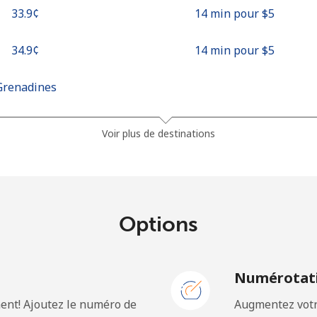
⁦33.9¢⁩
14 min pour ⁦$5⁩
⁦34.9¢⁩
14 min pour ⁦$5⁩
Grenadines
⁦30.5¢⁩
16 min pour ⁦$5⁩
Voir plus de destinations
⁦33.9¢⁩
14 min pour ⁦$5⁩
Options
⁦127.5¢⁩
3 min pour ⁦$5⁩
N
Numérotati
⁦133.9¢⁩
3 min pour ⁦$5⁩
ent! Ajoutez le numéro de
Augmentez votre