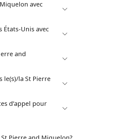
 Miquelon avec
-
⁦27¢⁩
s États-Unis avec
ierre and
-
-
e(s)/la St Pierre
tes d’appel pour
-
-
a St Pierre and Miquelon?