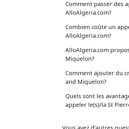
Comment passer des app
Ligne fixe
AlloAlgeria.com?
Mobile
Combien coûte un appel 
AlloAlgeria.com?
Serbia
AlloAlgeria.com propose
Ligne fixe
Miquelon?
Mobile
Comment ajouter du cré
and Miquelon?
Seychelles
Quels sont les avantage
Ligne fixe
appeler le(s)/la St Pie
Mobile
Vous avez d’autres quest