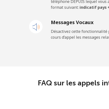
téléphone DEPUIS lequel vous a
format suivant:
indicatif pays
Ligne fixe
Messages Vocaux
Mobile
Désactivez cette fonctionnalité 
cours d’appel les messages relat
Sao Tome And Principe
All country
Saudi Arabia
Ligne fixe
FAQ sur les appels in
Mobile
Senegal