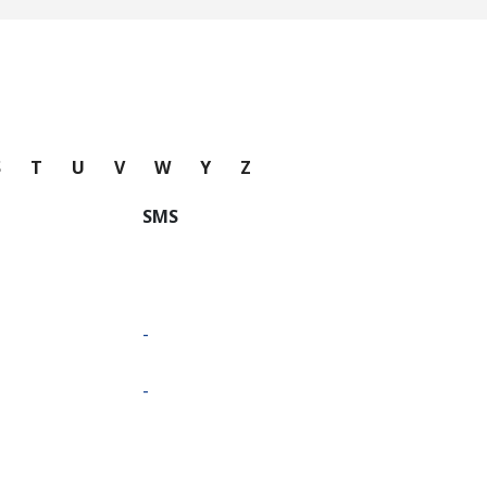
S
T
U
V
W
Y
Z
SMS
-
-