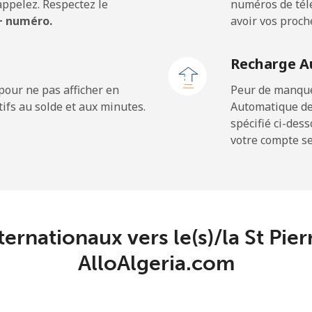
ppelez. Respectez le
numéros de télé
 + numéro.
avoir vos proch
⁦24.5¢⁩
20 min pour ⁦$5⁩
Recharge A
⁦23.5¢⁩
21 min pour ⁦$5⁩
pour ne pas afficher en
Peur de manquer
ifs au solde et aux minutes.
Automatique de
spécifié ci-des
votre compte ser
⁦214.9¢⁩
2 min pour ⁦$5⁩
⁦14.9¢⁩
33 min pour ⁦$5⁩
ternationaux vers le(s)/la St Pi
⁦22.9¢⁩
AlloAlgeria.com
21 min pour ⁦$5⁩