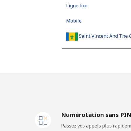
Ligne fixe
Mobile
Saint Vincent And The 
Ligne fixe
Mobile
Samoa
Ligne fixe
Numérotation sans PI
Mobile
Passez vos appels plus rapidem
San Marino