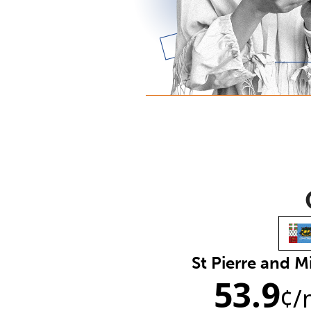
St Pierre and 
53.9
¢
/