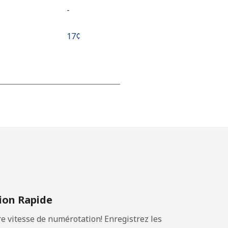
-
⁦17¢⁩
-
-
-
on Rapide
⁦25¢⁩
 vitesse de numérotation! Enregistrez les