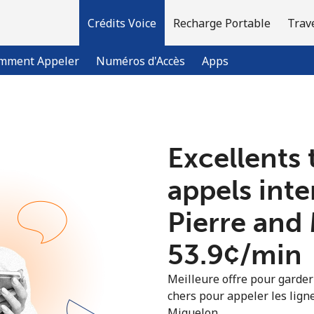
Crédits Voice
Recharge Portable
Trav
mment Appeler
Numéros d'Accès
Apps
Bienvenue!
Excellents 
Vous avez déjà un compte?
Connectez-vous →
appels inte
Pierre and
S'enregistrer avec
⁦53.9¢⁩/min
Meilleure offre pour garder l
chers pour appeler les ligne
Miquelon