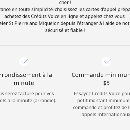
cher !
ance en toute simplicité: choisissez les cartes d'appel prép
Bonjour!
achetez des Crédits Voice en ligne et appelez chez vous.
r St Pierre and Miquelon depuis l'étranger à l'aide de notr
sécurisé et fiable !
Identifiez-vous ou
INSCRIVEZ-VOUS →
rrondissement à la
Commande minimu
minute
⁦$5⁩
Rappel du mot de passe →
us serez facturé pour vos
Essayez Crédits Voice pou
els à la minute (arrondie).
petit montant minimum
commande et profitez de 
Login
appels internationaux