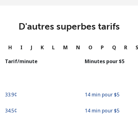
ou
Continue avec
D'autres superbes tarifs
G
H
I
J
K
L
M
N
O
P
Q
R
Tarif/minute
Minutes pour ⁦$5⁩
⁦33.9¢⁩
14 min pour ⁦$5⁩
⁦34.5¢⁩
14 min pour ⁦$5⁩