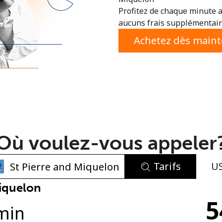
Profitez de chaque minute a
ou
aucuns frais supplémentaire
Achetez dès main
Où voulez-vous appeler
Tarifs
U
Aucun mot de passe créé
Miquelon
5
8 caractères minimum
min
Une lettre majuscule et une lettre minuscule