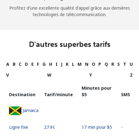
Profitez d'une excellente qualité d'appel grâce aux dernières
technologies de télécommunication.
D'autres superbes tarifs
A
B
C
D
E
F
G
H
I
J
K
L
M
N
O
P
Q
R
S
T
U
V
W
Y
Z
Minutes pour
Destination
Tarif/minute
⁦$5⁩
SMS
Jamaica
Ligne fixe
⁦27.9¢⁩
17 min pour ⁦$5⁩
-