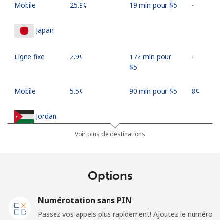
Mobile
⁦25.9¢⁩
19 min pour ⁦$5⁩
-
Japan
Ligne fixe
⁦2.9¢⁩
172 min pour
-
⁦$5⁩
Mobile
⁦5.5¢⁩
90 min pour ⁦$5⁩
⁦8¢⁩
Jordan
Voir plus de destinations
Ligne fixe
⁦23.5¢⁩
21 min pour ⁦$5⁩
-
Mobile
⁦24.9¢⁩
20 min pour ⁦$5⁩
⁦16¢⁩
Options
Numérotation sans PIN
Passez vos appels plus rapidement! Ajoutez le numéro