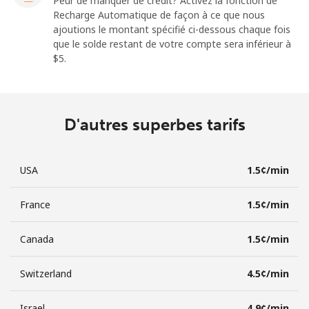
Peur de manquer de crédit? Activez la fonction de
Recharge Automatique de façon à ce que nous
ajoutions le montant spécifié ci-dessous chaque fois
que le solde restant de votre compte sera inférieur à
⁦$5⁩.
D'autres superbes tarifs
USA
⁦1.5¢⁩/min
France
⁦1.5¢⁩/min
Canada
⁦1.5¢⁩/min
Switzerland
⁦4.5¢⁩/min
Israel
⁦4.9¢⁩/min