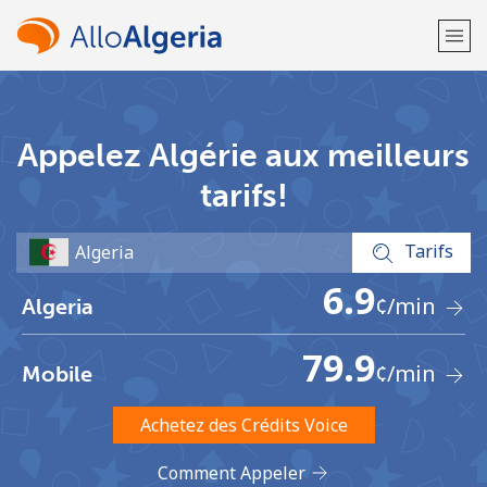
Bienvenue!
Appelez Algérie aux meilleurs
Vous avez déjà un compte?
Connectez-vous →
tarifs!
S'enregistrer avec
Tarifs
6.9
¢
/min
Algeria
79.9
¢
/min
Mobile
ou
Achetez des Crédits Voice
Comment Appeler