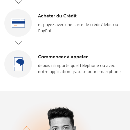
Conditions générales.
Acheter du Crédit
S'inscrire
et payez avec une carte de crédit/débit ou
PayPal
Bonjour!
Commencez à appeler
depuis n'importe quel téléphone ou avec
Identifiez-vous ou
INSCRIVEZ-VOUS →
notre application gratuite pour smartphone
Rappel du mot de passe →