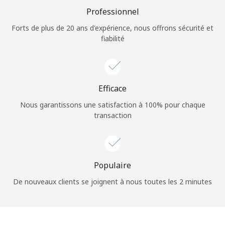
Conditions générales.
Professionnel
Forts de plus de 20 ans d'expérience, nous offrons sécurité et
S'inscrire
fiabilité
Efficace
Bonjour!
Nous garantissons une satisfaction à 100% pour chaque
transaction
Identifiez-vous ou
INSCRIVEZ-VOUS →
Populaire
De nouveaux clients se joignent à nous toutes les 2 minutes
Rappel du mot de passe →