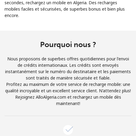
secondes, rechargez un mobile en Algeria. Des recharges
mobiles faciles et sécurisées, de superbes bonus et bien plus
encore.
Pourquoi nous ?
Aucun mot de passe créé
8 caractères minimum
Nous proposons de superbes offres quotidiennes pour l'envoi
Une lettre majuscule et une lettre minuscule
de crédits internationaux. Les crédits sont envoyés
Un numéro
instantanément sur le numéro du destinataire et les paiements
Un caractère spécial
sont traités de manière sécurisée et fiable.
Profitez au maximum de votre service de recharge mobile: une
qualité incroyable et un excellent service client. N'attendez plus!
Rejoignez AlloAlgeria.com et rechargez un mobile dès
maintenant!
Restez en contact pour obtenir nos meilleures offres.
En créant un compte sur ce site, j'accepte les présentes