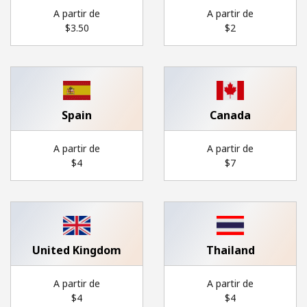
Conditions générales.
A partir de
A partir de
⁦$3.50⁩
⁦$2⁩
S'inscrire
Spain
Canada
Bonjour!
A partir de
A partir de
⁦$4⁩
⁦$7⁩
Identifiez-vous ou
INSCRIVEZ-VOUS →
United Kingdom
Thailand
Rappel du mot de passe →
A partir de
A partir de
⁦$4⁩
⁦$4⁩