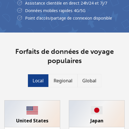
Assistance clientèle en direct 24h/24 et 7j/7
Données mobiles rapides 4G/5G
Point d'accès/partage de connexion disponible
Aucun mot de passe créé
Forfaits de données de voyage
8 caractères minimum
populaires
Une lettre majuscule et une lettre minuscule
Un numéro
Un caractère spécial
Local
Regional
Global
Restez en contact pour obtenir nos meilleures offres.
United States
Japan
En créant un compte sur ce site, j'accepte les présentes