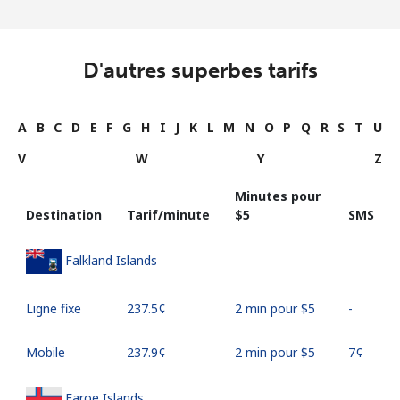
D'autres superbes tarifs
A
B
C
D
E
F
G
H
I
J
K
L
M
N
O
P
Q
R
S
T
U
V
W
Y
Z
Minutes pour
Destination
Tarif/minute
⁦$5⁩
SMS
Falkland Islands
Ligne fixe
⁦237.5¢⁩
2 min pour ⁦$5⁩
-
Mobile
⁦237.9¢⁩
2 min pour ⁦$5⁩
⁦7¢⁩
Faroe Islands