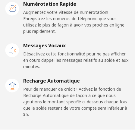
France
Numérotation Rapide
Augmentez votre vitesse de numérotation!
Enregistrez les numéros de téléphone que vous
Ligne fixe
⁦1.5¢⁩
333 min pour
-
utilisez le plus de façon à avoir vos proches en ligne
⁦$5⁩
plus rapidement.
Mobile
⁦2.4¢⁩
208 min pour
-
Messages Vocaux
⁦$5⁩
Désactivez cette fonctionnalité pour ne pas afficher
en cours d’appel les messages relatifs au solde et aux
French Guiana
minutes.
Ligne fixe
⁦4.9¢⁩
102 min pour
-
Recharge Automatique
⁦$5⁩
Peur de manquer de crédit? Activez la fonction de
Recharge Automatique de façon à ce que nous
Mobile
⁦30.9¢⁩
16 min pour ⁦$5⁩
-
ajoutions le montant spécifié ci-dessous chaque fois
que le solde restant de votre compte sera inférieur à
⁦$5⁩.
French Polynesia
Ligne fixe
⁦33.9¢⁩
14 min pour ⁦$5⁩
-