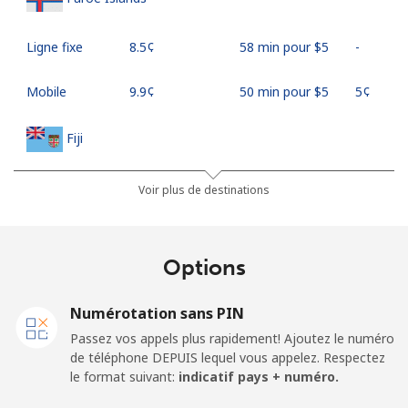
Ligne fixe
⁦8.5¢⁩
58 min pour ⁦$5⁩
-
Mobile
⁦9.9¢⁩
50 min pour ⁦$5⁩
⁦5¢⁩
Fiji
Ligne fixe
⁦37.9¢⁩
13 min pour ⁦$5⁩
-
Voir plus de destinations
Mobile
⁦37.5¢⁩
13 min pour ⁦$5⁩
⁦17¢⁩
Options
Finland
Numérotation sans PIN
Ligne fixe
⁦35.5¢⁩
14 min pour ⁦$5⁩
-
Passez vos appels plus rapidement! Ajoutez le numéro
de téléphone DEPUIS lequel vous appelez. Respectez
Mobile
⁦34.5¢⁩
14 min pour ⁦$5⁩
⁦11¢⁩
le format suivant:
indicatif pays + numéro.