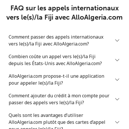
FAQ sur les appels internationaux
Mobile
⁦33.9¢⁩
14 min pour ⁦$5⁩
⁦11¢⁩
vers le(s)/la Fiji avec AlloAlgeria.com
Comment passer des appels internationaux
vers le(s)/la Fiji avec AlloAlgeria.com?
Combien coûte un appel vers le(s)/la Fiji
depuis les États-Unis avec AlloAlgeria.com?
AlloAlgeria.com propose-t-il une application
pour appeler le(s)/la Fiji?
Comment ajouter du crédit à mon compte pour
passer des appels vers le(s)/la Fiji?
Quels sont les avantages d’utiliser
AlloAlgeria.com plutôt que des cartes d’appel
pour appeler le(s)/la Fiji?