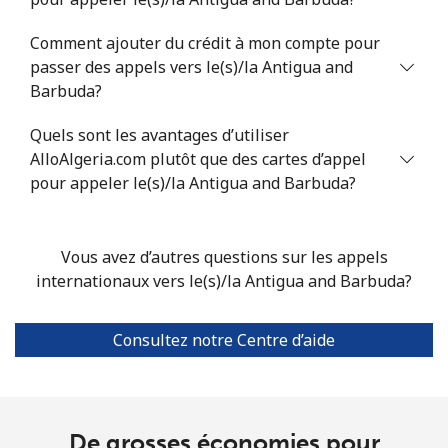
Mobile
⁦20.5¢⁩
24 min pour ⁦$5⁩
⁦14¢⁩
Comment ajouter du crédit à mon compte pour
passer des appels vers le(s)/la Antigua and
Barbuda?
Armenia
Quels sont les avantages d’utiliser
Ligne fixe
⁦26.5¢⁩
18 min pour ⁦$5⁩
-
AlloAlgeria.com plutôt que des cartes d’appel
pour appeler le(s)/la Antigua and Barbuda?
Mobile
⁦32.5¢⁩
15 min pour ⁦$5⁩
-
Aruba
Vous avez d’autres questions sur les appels
internationaux vers le(s)/la Antigua and Barbuda?
Ligne fixe
⁦13.9¢⁩
35 min pour ⁦$5⁩
-
Consultez notre Centre d’aide
Mobile
⁦31.5¢⁩
15 min pour ⁦$5⁩
-
Ascension Island
De grosses économies pour