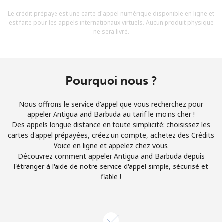
Conditions générales.
Le crédit prépayé est une carte d'appel numérique disponible en ligne et
est faite pour les appels internationaux virtuels. Aucun produit physique
ne sera livré.
S'inscrire
Pourquoi nous ?
Bonjour!
Nous offrons le service d'appel que vous recherchez pour
appeler Antigua and Barbuda au tarif le moins cher !
Identifiez-vous ou
INSCRIVEZ-VOUS →
Des appels longue distance en toute simplicité: choisissez les
cartes d'appel prépayées, créez un compte, achetez des Crédits
Voice en ligne et appelez chez vous.
Découvrez comment appeler Antigua and Barbuda depuis
l'étranger à l'aide de notre service d'appel simple, sécurisé et
fiable !
Rappel du mot de passe →