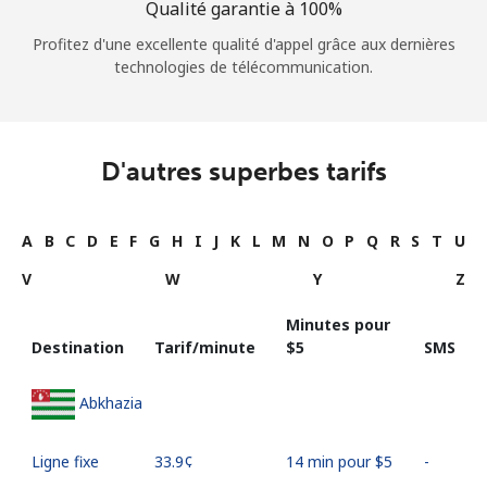
Qualité garantie à 100%
Profitez d'une excellente qualité d'appel grâce aux dernières
technologies de télécommunication.
D'autres superbes tarifs
A
B
C
D
E
F
G
H
I
J
K
L
M
N
O
P
Q
R
S
T
U
V
W
Y
Z
Minutes pour
Destination
Tarif/minute
⁦$5⁩
SMS
Abkhazia
Ligne fixe
⁦33.9¢⁩
14 min pour ⁦$5⁩
-