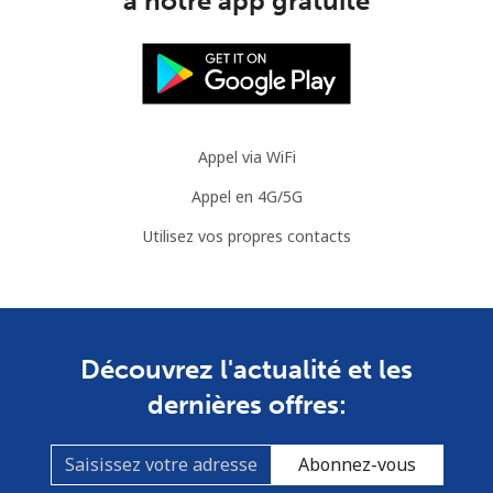
à notre app gratuite
Ligne fixe
⁦33.5¢⁩
14 min pour ⁦$5⁩
-
Mobile
⁦40.9¢⁩
12 min pour ⁦$5⁩
⁦35¢⁩
Appel via WiFi
Appel en 4G/5G
Utilisez vos propres contacts
Découvrez l'actualité et les
dernières offres:
Abonnez-vous