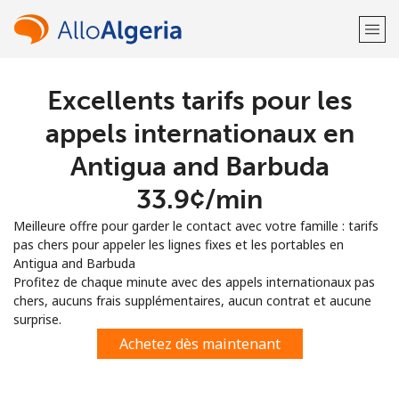
Excellents tarifs pour les
Bienvenue!
appels internationaux en
Vous avez déjà un compte?
Connectez-vous →
Antigua and Barbuda
⁦33.9¢⁩/min
S'enregistrer avec
Meilleure offre pour garder le contact avec votre famille : tarifs
pas chers pour appeler les lignes fixes et les portables en
Antigua and Barbuda
Profitez de chaque minute avec des appels internationaux pas
chers, aucuns frais supplémentaires, aucun contrat et aucune
ou
surprise.
Achetez dès maintenant