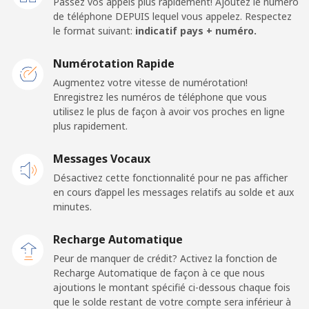
Passez vos appels plus rapidement! Ajoutez le numéro
de téléphone DEPUIS lequel vous appelez. Respectez
American Samoa
le format suivant:
indicatif pays + numéro.
Numérotation Rapide
Ligne fixe
⁦19.5¢⁩
25 min pour ⁦$5⁩
-
Augmentez votre vitesse de numérotation!
Enregistrez les numéros de téléphone que vous
Mobile
⁦21.5¢⁩
23 min pour ⁦$5⁩
-
utilisez le plus de façon à avoir vos proches en ligne
plus rapidement.
Andorra
Messages Vocaux
Ligne fixe
⁦9.9¢⁩
50 min pour ⁦$5⁩
-
Désactivez cette fonctionnalité pour ne pas afficher
en cours d’appel les messages relatifs au solde et aux
Mobile
⁦29.9¢⁩
16 min pour ⁦$5⁩
⁦11¢⁩
minutes.
Recharge Automatique
Angola
Peur de manquer de crédit? Activez la fonction de
Recharge Automatique de façon à ce que nous
Ligne fixe
⁦39.9¢⁩
12 min pour ⁦$5⁩
-
ajoutions le montant spécifié ci-dessous chaque fois
que le solde restant de votre compte sera inférieur à