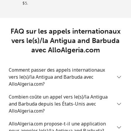
Mobile
⁦56.5¢⁩
8 min pour ⁦$5⁩
⁦32¢⁩
⁦$5⁩.
Anguilla
FAQ sur les appels internationaux
Ligne fixe
⁦33.5¢⁩
14 min pour ⁦$5⁩
-
vers le(s)/la Antigua and Barbuda
Mobile
⁦34.9¢⁩
14 min pour ⁦$5⁩
⁦5¢⁩
avec AlloAlgeria.com
Antigua And Barbuda
Comment passer des appels internationaux
vers le(s)/la Antigua and Barbuda avec
Ligne fixe
⁦33.9¢⁩
14 min pour ⁦$5⁩
-
AlloAlgeria.com?
Mobile
⁦33.9¢⁩
14 min pour ⁦$5⁩
⁦11¢⁩
Combien coûte un appel vers le(s)/la Antigua
and Barbuda depuis les États-Unis avec
Argentina
AlloAlgeria.com?
Ligne fixe
⁦1.7¢⁩
294 min pour
-
AlloAlgeria.com propose-t-il une application
⁦$5⁩
pour appeler le(s)/la Antigua and Barbuda?