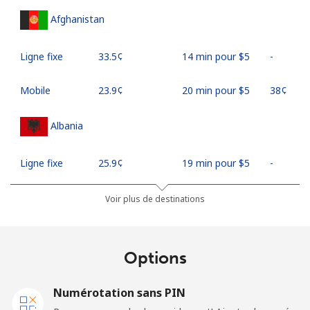
Afghanistan
Ligne fixe
⁦33.5¢⁩
14 min pour ⁦$5⁩
-
Mobile
⁦23.9¢⁩
20 min pour ⁦$5⁩
⁦38¢⁩
Albania
Ligne fixe
⁦25.9¢⁩
19 min pour ⁦$5⁩
-
Mobile
⁦48.5¢⁩
10 min pour ⁦$5⁩
⁦11¢⁩
Voir plus de destinations
Algeria
Options
Ligne fixe
⁦6.9¢⁩
72 min pour ⁦$5⁩
-
Numérotation sans PIN
Mobile
⁦79.9¢⁩
6 min pour ⁦$5⁩
-