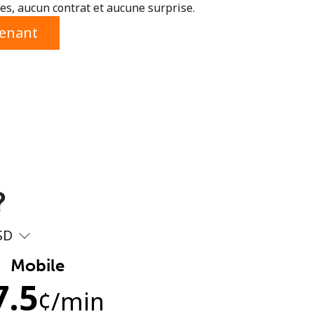
s, aucun contrat et aucune surprise.
tenant
?
SD
Mobile
7.5
¢
/min