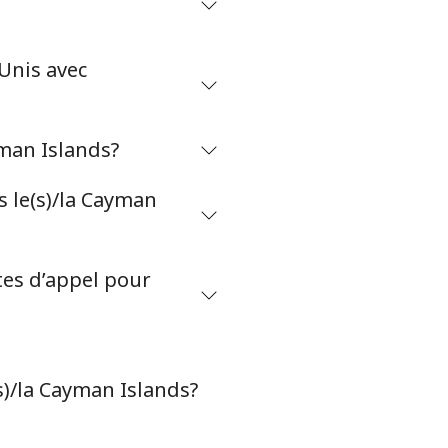
-
⁦16¢⁩
Unis avec
yman Islands?
-
 le(s)/la Cayman
⁦8¢⁩
-
tes d’appel pour
-
s)/la Cayman Islands?
-