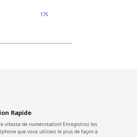
⁦17¢⁩
⁦15¢⁩
-
⁦16¢⁩
on Rapide
 vitesse de numérotation! Enregistrez les
-
phone que vous utilisez le plus de façon à