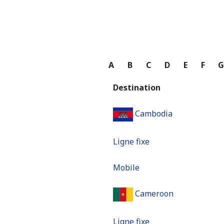
A
B
C
D
E
F
Destination
Cambodia
Ligne fixe
Mobile
Cameroon
Ligne fixe