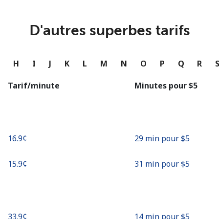
ou
Continue avec
D'autres superbes tarifs
G
H
I
J
K
L
M
N
O
P
Q
R
Tarif/minute
Minutes pour ⁦$5⁩
⁦16.9¢⁩
29 min pour ⁦$5⁩
⁦15.9¢⁩
31 min pour ⁦$5⁩
⁦33.9¢⁩
14 min pour ⁦$5⁩