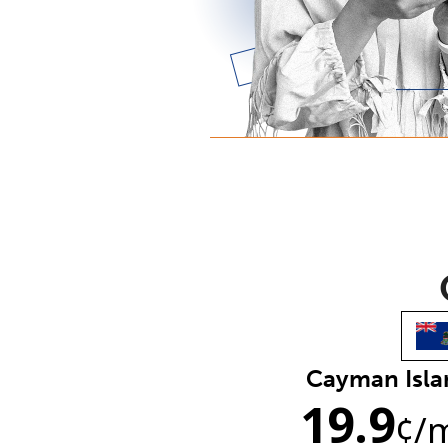
Cayman Isla
19.9
¢
/