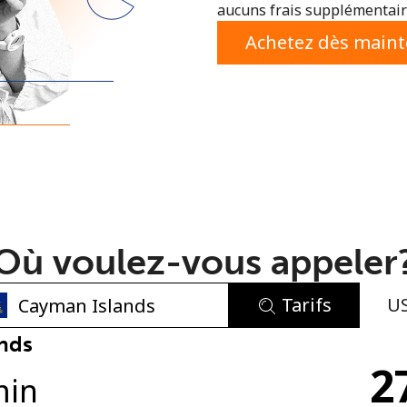
aucuns frais supplémentaire
ou
Achetez dès main
Où voulez-vous appeler
Tarifs
U
Aucun mot de passe créé
nds
2
8 caractères minimum
min
Une lettre majuscule et une lettre minuscule