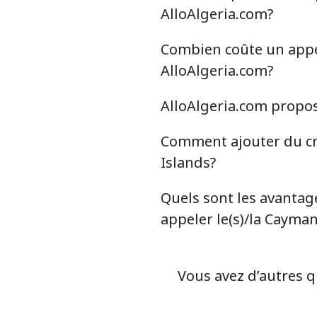
Ligne fixe
AlloAlgeria.com?
Mobile
Combien coûte un appel
AlloAlgeria.com?
Chile
AlloAlgeria.com propos
Ligne fixe
Comment ajouter du cr
Mobile
Islands?
Santiago
Quels sont les avantage
appeler le(s)/la Cayman
China
Ligne fixe
Vous avez d’autres q
Mobile