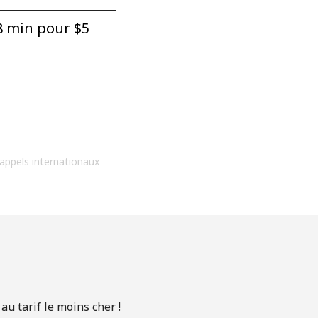
 min pour ⁦$5⁩
 appels internationaux
u tarif le moins cher !