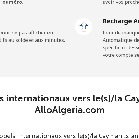
 + numéro.
avoir vos proch
⁦25.5¢⁩
19 min pour ⁦$5⁩
Recharge A
pour ne pas afficher en
Peur de manquer
ifs au solde et aux minutes.
Automatique de
⁦19.9¢⁩
25 min pour ⁦$5⁩
spécifié ci-des
votre compte ser
⁦27.5¢⁩
18 min pour ⁦$5⁩
c
⁦88.5¢⁩
5 min pour ⁦$5⁩
s internationaux vers le(s)/la C
⁦73.9¢⁩
AlloAlgeria.com
6 min pour ⁦$5⁩
els internationaux vers le(s)/la Cayman Islan