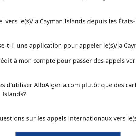
⁦78.9¢⁩
6 min pour ⁦$5⁩
⁦71.5¢⁩
6 min pour ⁦$5⁩
 vers le(s)/la Cayman Islands depuis les États-
e-t-il une application pour appeler le(s)/la Ca
⁦4.5¢⁩
111 min pour ⁦$5⁩
édit à mon compte pour passer des appels vers
⁦1.6¢⁩
312 min pour ⁦$5⁩
⁦1.7¢⁩
294 min pour ⁦$5⁩
s d’utiliser AlloAlgeria.com plutôt que des car
 Islands?
⁦4.9¢⁩
102 min pour ⁦$5⁩
uestions sur les appels internationaux vers le(
⁦4.9¢⁩
102 min pour ⁦$5⁩