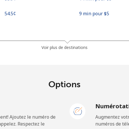
⁦54.5¢⁩
9 min pour ⁦$5⁩
⁦1.5¢⁩
333 min pour ⁦$5⁩
Voir plus de destinations
⁦33.9¢⁩
14 min pour ⁦$5⁩
Options
⁦39.5¢⁩
12 min pour ⁦$5⁩
N
Numérotati
ent! Ajoutez le numéro de
Augmentez votre
⁦23.5¢⁩
21 min pour ⁦$5⁩
ppelez. Respectez le
numéros de télé