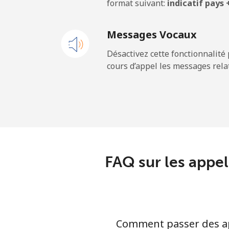
format suivant:
indicatif pays
Mobile
Messages Vocaux
Cayman Islands
Désactivez cette fonctionnalité 
cours d’appel les messages relat
Ligne fixe
Mobile
Central African Republi
Ligne fixe
FAQ sur les appel
Mobile
Chad
Comment passer des app