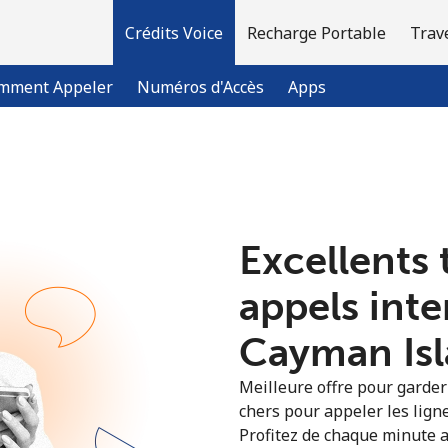
Crédits Voice
Recharge Portable
Trav
mment Appeler
Numéros d'Accès
Apps
Bienvenue!
Excellents 
Vous avez déjà un compte?
Connectez-vous →
appels int
S'enregistrer avec
Cayman Isla
Meilleure offre pour garder l
chers pour appeler les lign
Profitez de chaque minute a