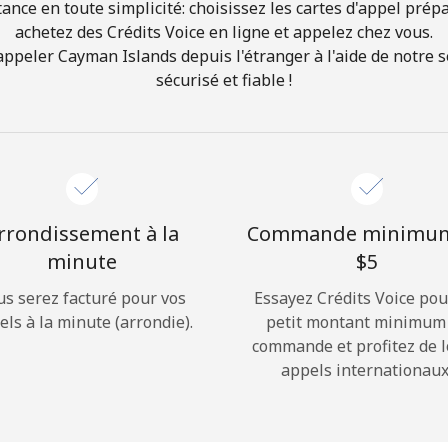
ance en toute simplicité: choisissez les cartes d'appel prép
achetez des Crédits Voice en ligne et appelez chez vous.
Bonjour!
peler Cayman Islands depuis l'étranger à l'aide de notre se
sécurisé et fiable !
Identifiez-vous ou
INSCRIVEZ-VOUS →
rrondissement à la
Commande minimu
minute
⁦$5⁩
us serez facturé pour vos
Essayez Crédits Voice pou
Rappel du mot de passe →
els à la minute (arrondie).
petit montant minimum
commande et profitez de 
appels internationaux
Login