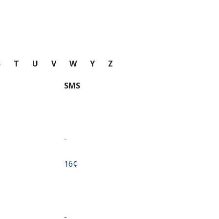
S
T
U
V
W
Y
Z
SMS
-
⁦16¢⁩
-