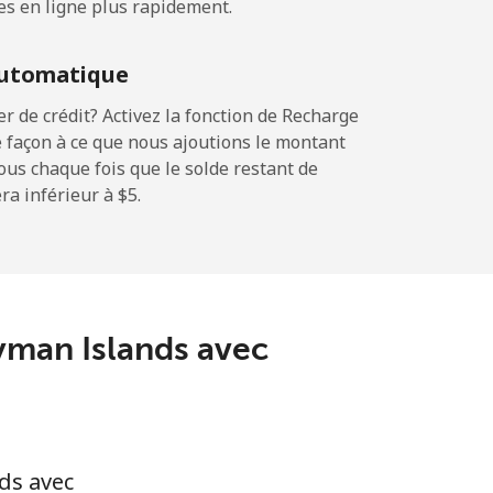
es en ligne plus rapidement.
⁦15¢⁩
utomatique
 de crédit? Activez la fonction de Recharge
 façon à ce que nous ajoutions le montant
-
sous chaque fois que le solde restant de
a inférieur à ⁦$5⁩.
-
-
ayman Islands avec
-
ds avec