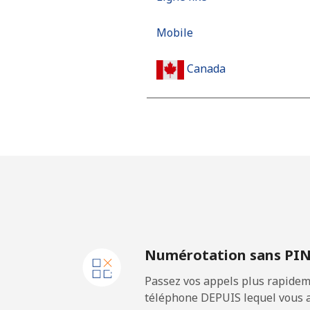
Mobile
Canada
All country
Cape Verde
Ligne fixe
Mobile
Numérotation sans PI
Caribbean Netherlands
Passez vos appels plus rapidem
Ligne fixe
téléphone DEPUIS lequel vous a