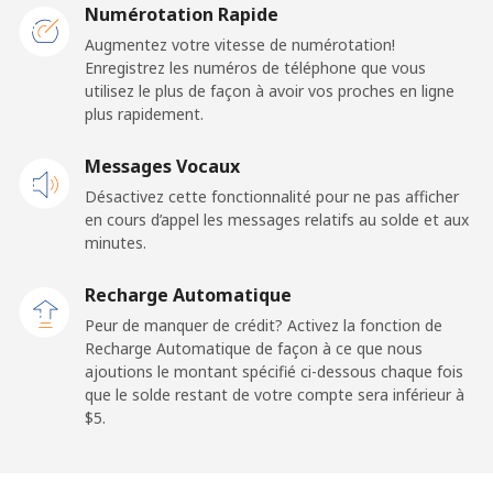
Mobile
⁦32.5¢⁩
15 min pour ⁦$5⁩
-
Numérotation Rapide
Augmentez votre vitesse de numérotation!
Belarus
Enregistrez les numéros de téléphone que vous
utilisez le plus de façon à avoir vos proches en ligne
plus rapidement.
Ligne fixe
⁦55.5¢⁩
9 min pour ⁦$5⁩
-
Messages Vocaux
Mobile
⁦50.9¢⁩
9 min pour ⁦$5⁩
-
Désactivez cette fonctionnalité pour ne pas afficher
en cours d’appel les messages relatifs au solde et aux
Belgium
minutes.
Ligne fixe
⁦2.9¢⁩
172 min pour
-
Recharge Automatique
⁦$5⁩
Peur de manquer de crédit? Activez la fonction de
Recharge Automatique de façon à ce que nous
Mobile
⁦34.5¢⁩
14 min pour ⁦$5⁩
⁦11¢⁩
ajoutions le montant spécifié ci-dessous chaque fois
que le solde restant de votre compte sera inférieur à
⁦$5⁩.
Belize
Ligne fixe
⁦30.9¢⁩
16 min pour ⁦$5⁩
-