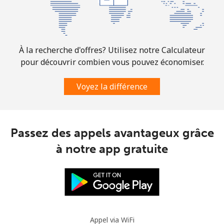
Botswana
Ligne fixe
⁦31.5¢⁩
15 min pour ⁦$5⁩
-
À la recherche d'offres? Utilisez notre Calculateur
Mobile
⁦34.5¢⁩
14 min pour ⁦$5⁩
⁦7¢⁩
pour découvrir combien vous pouvez économiser.
Brazil
Voyez la différence
Ligne fixe
⁦1.5¢⁩
333 min pour
-
⁦$5⁩
Passez des appels avantageux grâce
Mobile
⁦2¢⁩
250 min pour
⁦5¢⁩
à notre app gratuite
⁦$5⁩
British Virgin Islands
Ligne fixe
⁦32.5¢⁩
15 min pour ⁦$5⁩
-
Appel via WiFi