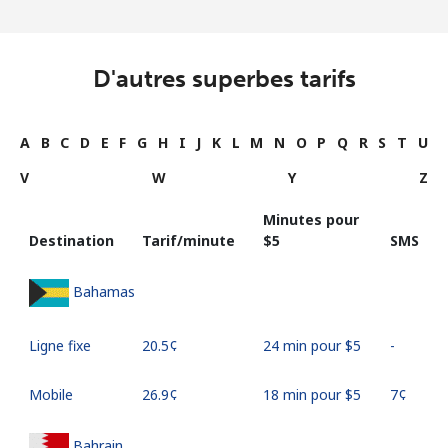
D'autres superbes tarifs
A
B
C
D
E
F
G
H
I
J
K
L
M
N
O
P
Q
R
S
T
U
V
W
Y
Z
Minutes pour
Destination
Tarif/minute
⁦$5⁩
SMS
Bahamas
Ligne fixe
⁦20.5¢⁩
24 min pour ⁦$5⁩
-
Mobile
⁦26.9¢⁩
18 min pour ⁦$5⁩
⁦7¢⁩
Bahrain