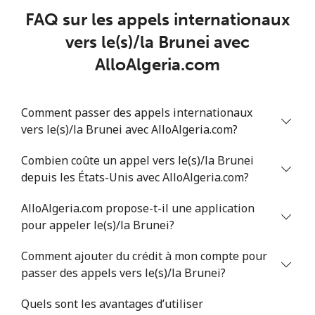
FAQ sur les appels internationaux
Mobile
⁦31.5¢⁩
15 min pour ⁦$5⁩
⁦14¢⁩
vers le(s)/la Brunei avec
AlloAlgeria.com
Benin
Ligne fixe
⁦54.9¢⁩
9 min pour ⁦$5⁩
-
Comment passer des appels internationaux
vers le(s)/la Brunei avec AlloAlgeria.com?
Mobile
⁦55.9¢⁩
8 min pour ⁦$5⁩
-
Combien coûte un appel vers le(s)/la Brunei
Bermuda
depuis les États-Unis avec AlloAlgeria.com?
AlloAlgeria.com propose-t-il une application
Ligne fixe
⁦3.5¢⁩
142 min pour
-
⁦$5⁩
pour appeler le(s)/la Brunei?
Comment ajouter du crédit à mon compte pour
Mobile
⁦3.5¢⁩
142 min pour
⁦16¢⁩
passer des appels vers le(s)/la Brunei?
⁦$5⁩
Quels sont les avantages d’utiliser
Bhutan