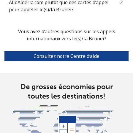
AlloAlgeria.com plutôt que des cartes d’appel
pour appeler le(s)/la Brunei?
Ligne fixe
⁦9.9¢⁩
50 min pour ⁦$5⁩
-
Mobile
⁦9.5¢⁩
52 min pour ⁦$5⁩
-
Vous avez d’autres questions sur les appels
internationaux vers le(s)/la Brunei?
Bolivia
Consultez notre Centre d’aide
Ligne fixe
⁦24.5¢⁩
20 min pour ⁦$5⁩
-
Mobile
⁦26.9¢⁩
18 min pour ⁦$5⁩
-
De grosses économies pour
Bosnia And Herzegovina
toutes les destinations!
Ligne fixe
⁦24.9¢⁩
20 min pour ⁦$5⁩
-
Mobile
⁦51.9¢⁩
9 min pour ⁦$5⁩
⁦11¢⁩