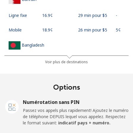
Ligne fixe
⁦16.9¢⁩
29 min pour ⁦$5⁩
-
Mobile
⁦18.9¢⁩
26 min pour ⁦$5⁩
⁦5¢⁩
Bangladesh
Ligne fixe
⁦3.5¢⁩
142 min pour
-
Voir plus de destinations
⁦$5⁩
Mobile
⁦2.8¢⁩
178 min pour
-
Options
⁦$5⁩
Numérotation sans PIN
Barbados
Passez vos appels plus rapidement! Ajoutez le numéro
de téléphone DEPUIS lequel vous appelez. Respectez
Ligne fixe
⁦28.5¢⁩
17 min pour ⁦$5⁩
-
le format suivant:
indicatif pays + numéro.