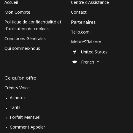
Accueil
Centre d'Assistance
Ligne fixe
⁦54.5¢⁩
9 min pour ⁦$5⁩
-
Mon Compte
Contact
Mobile
⁦47.9¢⁩
10 min pour ⁦$5⁩
⁦26¢⁩
Politique de confidentialité et
Partenaires
d'utilisation de cookies
Tello.com
Burundi
Conditions Générales
MobileSIM.com
Qui sommes-nous
Ligne fixe
⁦69.5¢⁩
7 min pour ⁦$5⁩
-
United States
French
Mobile
⁦63.5¢⁩
7 min pour ⁦$5⁩
-
Ce qu'on offre
Crédits Voice
Achetez
Tarifs
Forfait Mensuel
Comment Appeler