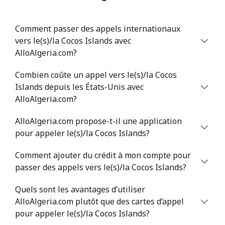
Chile
Comment passer des appels internationaux
vers le(s)/la Cocos Islands avec
Ligne fixe
⁦4.5¢⁩
111 min pour
-
AlloAlgeria.com?
⁦$5⁩
Combien coûte un appel vers le(s)/la Cocos
Islands depuis les États-Unis avec
Mobile
⁦1.6¢⁩
312 min pour
⁦8¢⁩
⁦$5⁩
AlloAlgeria.com?
AlloAlgeria.com propose-t-il une application
Santiago
⁦1.7¢⁩
294 min pour
-
pour appeler le(s)/la Cocos Islands?
⁦$5⁩
Comment ajouter du crédit à mon compte pour
China
passer des appels vers le(s)/la Cocos Islands?
Ligne fixe
⁦4.9¢⁩
102 min pour
-
Quels sont les avantages d’utiliser
⁦$5⁩
AlloAlgeria.com plutôt que des cartes d’appel
pour appeler le(s)/la Cocos Islands?
Mobile
⁦4.9¢⁩
102 min pour
-