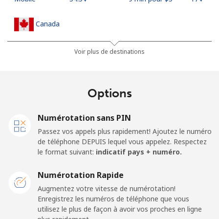
Canada
All country
⁦1.5¢⁩
333 min pour
⁦15¢⁩
Voir plus de destinations
⁦$5⁩
Cape Verde
Options
Ligne fixe
⁦33.9¢⁩
14 min pour ⁦$5⁩
-
Numérotation sans PIN
Passez vos appels plus rapidement! Ajoutez le numéro
Mobile
⁦39.5¢⁩
12 min pour ⁦$5⁩
⁦16¢⁩
de téléphone DEPUIS lequel vous appelez. Respectez
le format suivant:
indicatif pays + numéro.
Caribbean Netherlands
Numérotation Rapide
Ligne fixe
⁦23.5¢⁩
21 min pour ⁦$5⁩
-
Augmentez votre vitesse de numérotation!
Enregistrez les numéros de téléphone que vous
utilisez le plus de façon à avoir vos proches en ligne
Mobile
⁦25.5¢⁩
19 min pour ⁦$5⁩
⁦15¢⁩