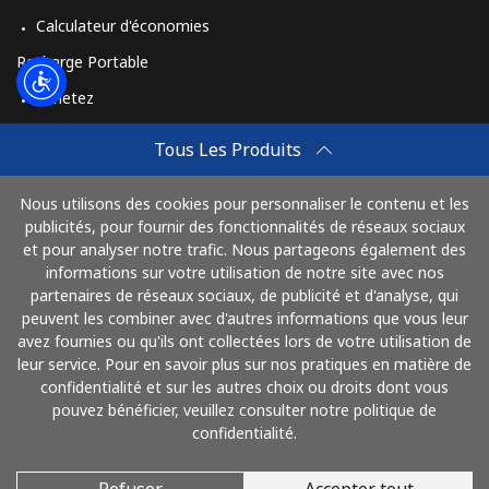
Czechia
Calculateur d'économies
Recharge Portable
Ligne fixe
⁦2¢⁩
250 min pour
-
⁦$5⁩
Achetez
Comment Recharger
Tous Les Produits
Mobile
⁦3.9¢⁩
128 min pour
⁦8¢⁩
Travel eSIM
⁦$5⁩
Nous utilisons des cookies pour personnaliser le contenu et les
Achetez
publicités, pour fournir des fonctionnalités de réseaux sociaux
Mode de fonctionnement
et pour analyser notre trafic. Nous partageons également des
informations sur votre utilisation de notre site avec nos
partenaires de réseaux sociaux, de publicité et d'analyse, qui
peuvent les combiner avec d'autres informations que vous leur
Payez avec
avez fournies ou qu'ils ont collectées lors de votre utilisation de
leur service. Pour en savoir plus sur nos pratiques en matière de
confidentialité et sur les autres choix ou droits dont vous
pouvez bénéficier, veuillez consulter notre politique de
confidentialité.
Refuser
Accepter tout