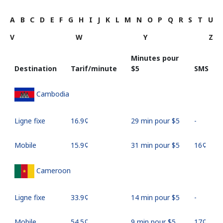
A
B
C
D
E
F
G
H
I
J
K
L
M
N
O
P
Q
R
S
T
U
V
W
Y
Z
Minutes pour
Destination
Tarif/minute
⁦$5⁩
SMS
Cambodia
Ligne fixe
⁦16.9¢⁩
29 min pour ⁦$5⁩
-
Mobile
⁦15.9¢⁩
31 min pour ⁦$5⁩
⁦16¢⁩
Cameroon
Ligne fixe
⁦33.9¢⁩
14 min pour ⁦$5⁩
-
Mobile
⁦54.5¢⁩
9 min pour ⁦$5⁩
⁦17¢⁩