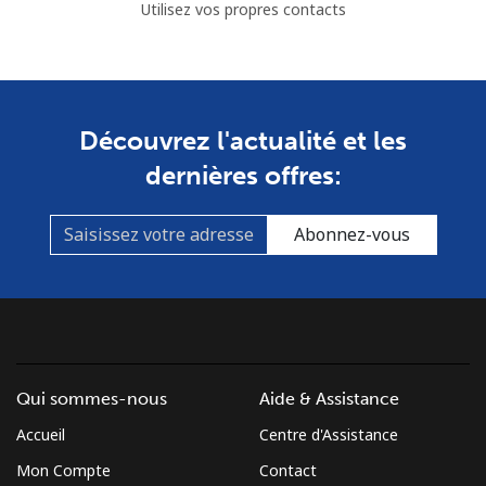
Utilisez vos propres contacts
Mobile
⁦137.9¢⁩
3 min pour ⁦$5⁩
⁦5¢⁩
Costa Rica
Découvrez l'actualité et les
Ligne fixe
⁦3.5¢⁩
142 min pour
-
⁦$5⁩
dernières offres:
Mobile
⁦8.9¢⁩
56 min pour ⁦$5⁩
⁦7¢⁩
Abonnez-vous
Croatia
Ligne fixe
⁦1.5¢⁩
333 min pour
-
⁦$5⁩
Qui sommes-nous
Aide & Assistance
Mobile
⁦3.5¢⁩
142 min pour
⁦13¢⁩
⁦$5⁩
Accueil
Centre d'Assistance
Mon Compte
Contact
Cuba