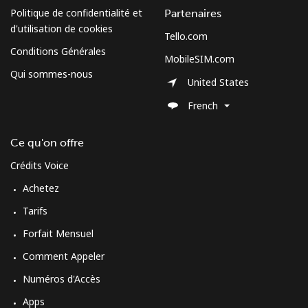
Politique de confidentialité et
Partenaires
d'utilisation de cookies
Tello.com
Ligne fixe
⁦77.9¢⁩
6 min pour ⁦$5⁩
-
Conditions Générales
MobileSIM.com
Mobile
⁦79.9¢⁩
6 min pour ⁦$5⁩
⁦8¢⁩
Qui sommes-nous
United States
Curacao
French
Ce qu'on offre
Ligne fixe
⁦21.5¢⁩
23 min pour ⁦$5⁩
-
Crédits Voice
Mobile
⁦23.5¢⁩
21 min pour ⁦$5⁩
-
Achetez
Tarifs
Cyprus
Forfait Mensuel
Ligne fixe
⁦14.5¢⁩
34 min pour ⁦$5⁩
-
Comment Appeler
Numéros d'Accès
Mobile
⁦10.5¢⁩
47 min pour ⁦$5⁩
⁦5¢⁩
Apps