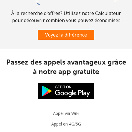
⁦$5⁩
À la recherche d'offres? Utilisez notre Calculateur
Comoros
pour découvrir combien vous pouvez économiser.
Ligne fixe
⁦76.9¢⁩
6 min pour ⁦$5⁩
-
Voyez la différence
Mobile
⁦78.5¢⁩
6 min pour ⁦$5⁩
⁦5¢⁩
Passez des appels avantageux grâce
Congo
à notre app gratuite
Ligne fixe
⁦80.9¢⁩
6 min pour ⁦$5⁩
-
Mobile
⁦74.9¢⁩
6 min pour ⁦$5⁩
⁦13¢⁩
Cook Islands
Appel via WiFi
Appel en 4G/5G
Ligne fixe
⁦137.9¢⁩
3 min pour ⁦$5⁩
-