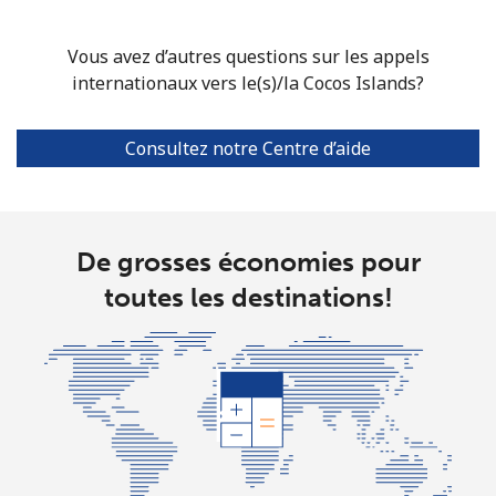
⁦$5⁩
Vous avez d’autres questions sur les appels
Christmas Island
internationaux vers le(s)/la Cocos Islands?
All country
⁦3¢⁩
166 min pour
-
Consultez notre Centre d’aide
⁦$5⁩
Cocos Islands
De grosses économies pour
All country
⁦3¢⁩
166 min pour
-
toutes les destinations!
⁦$5⁩
Colombia
Ligne fixe
⁦1.6¢⁩
312 min pour
-
⁦$5⁩
Mobile
⁦1.5¢⁩
333 min pour
⁦7¢⁩