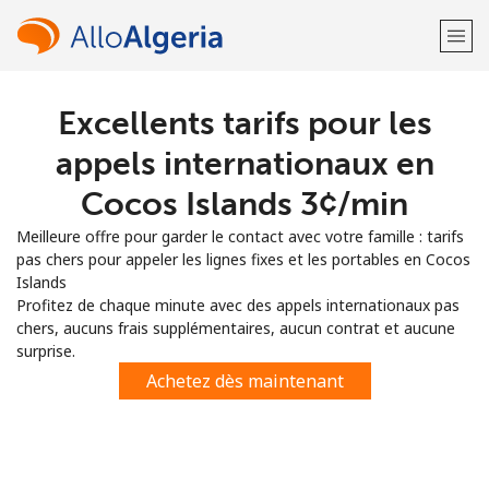
Excellents tarifs pour les
Bienvenue!
appels internationaux en
Vous avez déjà un compte?
Connectez-vous →
Cocos Islands ⁦3¢⁩/min
Meilleure offre pour garder le contact avec votre famille : tarifs
S'enregistrer avec
pas chers pour appeler les lignes fixes et les portables en Cocos
Islands
Profitez de chaque minute avec des appels internationaux pas
chers, aucuns frais supplémentaires, aucun contrat et aucune
surprise.
ou
Achetez dès maintenant