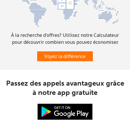
Ligne fixe
⁦1.6¢⁩
312 min pour
-
⁦$5⁩
Mobile
⁦1.5¢⁩
333 min pour
⁦7¢⁩
À la recherche d'offres? Utilisez notre Calculateur
⁦$5⁩
pour découvrir combien vous pouvez économiser.
Comoros
Voyez la différence
Ligne fixe
⁦76.9¢⁩
6 min pour ⁦$5⁩
-
Passez des appels avantageux grâce
Mobile
⁦78.5¢⁩
6 min pour ⁦$5⁩
⁦5¢⁩
à notre app gratuite
Congo
Ligne fixe
⁦80.9¢⁩
6 min pour ⁦$5⁩
-
Mobile
⁦74.9¢⁩
6 min pour ⁦$5⁩
⁦13¢⁩