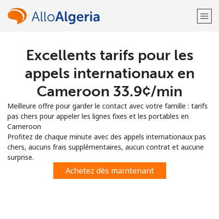
Excellents tarifs pour les
Bienvenue!
appels internationaux en
Vous avez déjà un compte?
Connectez-vous →
Cameroon ⁦33.9¢⁩/min
Meilleure offre pour garder le contact avec votre famille : tarifs
S'enregistrer avec
pas chers pour appeler les lignes fixes et les portables en
Cameroon
Profitez de chaque minute avec des appels internationaux pas
chers, aucuns frais supplémentaires, aucun contrat et aucune
surprise.
ou
Achetez dès maintenant