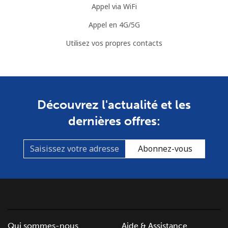
Appel via WiFi
Cook Islands
Appel en 4G/5G
Utilisez vos propres contacts
Ligne fixe
⁦137.9¢⁩
3 min pour ⁦$5⁩
-
Mobile
⁦137.9¢⁩
3 min pour ⁦$5⁩
⁦5¢⁩
Costa Rica
Découvrez l'actualité et les
dernières offres:
Ligne fixe
⁦3.5¢⁩
142 min pour
-
⁦$5⁩
Abonnez-vous
Mobile
⁦8.9¢⁩
56 min pour ⁦$5⁩
⁦7¢⁩
Croatia
Ligne fixe
⁦1.5¢⁩
333 min pour
-
Qui sommes-nous
Aide & Assistance