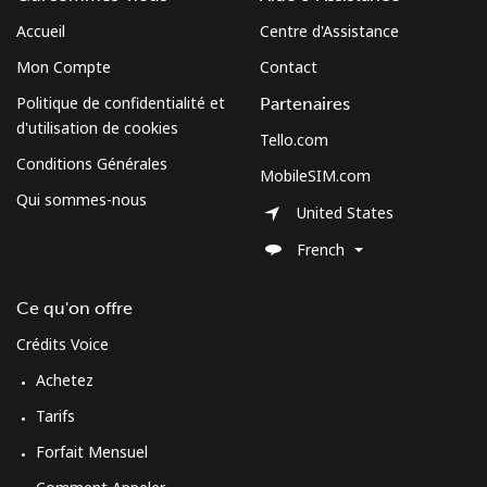
⁦$5⁩
Accueil
Centre d'Assistance
Mobile
⁦3.5¢⁩
142 min pour
⁦13¢⁩
Mon Compte
Contact
⁦$5⁩
Politique de confidentialité et
Partenaires
d'utilisation de cookies
Cuba
Tello.com
Conditions Générales
MobileSIM.com
Ligne fixe
⁦77.9¢⁩
6 min pour ⁦$5⁩
-
Qui sommes-nous
United States
Mobile
⁦79.9¢⁩
6 min pour ⁦$5⁩
⁦8¢⁩
French
Curacao
Ce qu'on offre
Crédits Voice
Ligne fixe
⁦21.5¢⁩
23 min pour ⁦$5⁩
-
Achetez
Mobile
⁦23.5¢⁩
21 min pour ⁦$5⁩
-
Tarifs
Forfait Mensuel
Cyprus