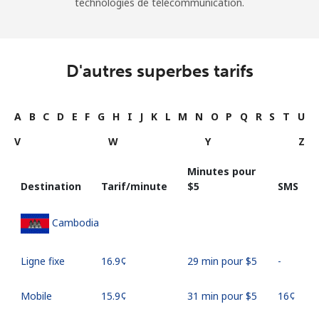
technologies de télécommunication.
D'autres superbes tarifs
A
B
C
D
E
F
G
H
I
J
K
L
M
N
O
P
Q
R
S
T
U
V
W
Y
Z
Minutes pour
Destination
Tarif/minute
⁦$5⁩
SMS
Cambodia
Ligne fixe
⁦16.9¢⁩
29 min pour ⁦$5⁩
-
Mobile
⁦15.9¢⁩
31 min pour ⁦$5⁩
⁦16¢⁩