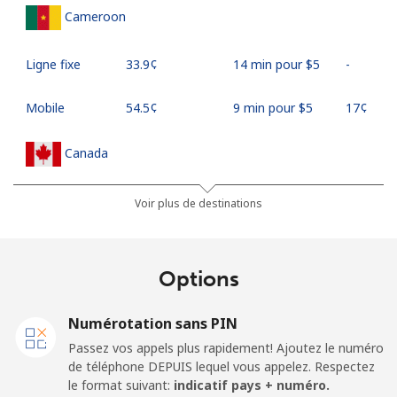
Cameroon
Ligne fixe
⁦33.9¢⁩
14 min pour ⁦$5⁩
-
Mobile
⁦54.5¢⁩
9 min pour ⁦$5⁩
⁦17¢⁩
Canada
All country
⁦1.5¢⁩
333 min pour
⁦15¢⁩
Voir plus de destinations
⁦$5⁩
Cape Verde
Options
Ligne fixe
⁦33.9¢⁩
14 min pour ⁦$5⁩
-
Numérotation sans PIN
Passez vos appels plus rapidement! Ajoutez le numéro
Mobile
⁦39.5¢⁩
12 min pour ⁦$5⁩
⁦16¢⁩
de téléphone DEPUIS lequel vous appelez. Respectez
le format suivant:
indicatif pays + numéro.