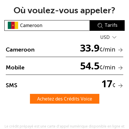
Où voulez-vous appeler?
Tarifs
USD
33.9
Aucun mot de passe créé
¢
/min
Cameroon
8 caractères minimum
Une lettre majuscule et une lettre minuscule
54.5
¢
/min
Mobile
Un numéro
Un caractère spécial
17
¢
SMS
Achetez des Crédits Voice
Restez en contact pour obtenir nos meilleures offres.
Le crédit prépayé est une carte d'appel numérique disponible en ligne et
En créant un compte sur ce site, j'accepte les présentes