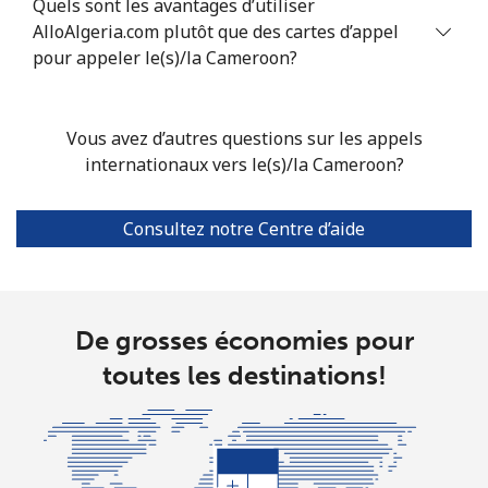
Quels sont les avantages d’utiliser
AlloAlgeria.com plutôt que des cartes d’appel
Ligne fixe
⁦4.9¢⁩
102 min pour
-
pour appeler le(s)/la Cameroon?
⁦$5⁩
Mobile
⁦4.9¢⁩
102 min pour
-
Vous avez d’autres questions sur les appels
⁦$5⁩
internationaux vers le(s)/la Cameroon?
Christmas Island
Consultez notre Centre d’aide
All country
⁦3¢⁩
166 min pour
-
⁦$5⁩
De grosses économies pour
Cocos Islands
toutes les destinations!
All country
⁦3¢⁩
166 min pour
-
⁦$5⁩
Colombia