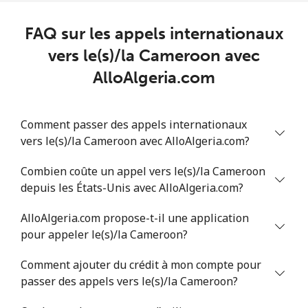
Chad
FAQ sur les appels internationaux
Ligne fixe
⁦78.9¢⁩
6 min pour ⁦$5⁩
-
vers le(s)/la Cameroon avec
AlloAlgeria.com
Mobile
⁦71.5¢⁩
6 min pour ⁦$5⁩
⁦16¢⁩
Chile
Comment passer des appels internationaux
vers le(s)/la Cameroon avec AlloAlgeria.com?
Ligne fixe
⁦4.5¢⁩
111 min pour
-
Combien coûte un appel vers le(s)/la Cameroon
⁦$5⁩
depuis les États-Unis avec AlloAlgeria.com?
Mobile
⁦1.6¢⁩
312 min pour
⁦8¢⁩
AlloAlgeria.com propose-t-il une application
⁦$5⁩
pour appeler le(s)/la Cameroon?
Santiago
⁦1.7¢⁩
294 min pour
-
Comment ajouter du crédit à mon compte pour
⁦$5⁩
passer des appels vers le(s)/la Cameroon?
China