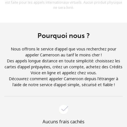
est faite pour les appels internationaux virtuels. Aucun produit physique
Conditions générales.
ne sera livré.
S'inscrire
Pourquoi nous ?
Nous offrons le service d'appel que vous recherchez pour
Bonjour!
appeler Cameroon au tarif le moins cher !
Des appels longue distance en toute simplicité: choisissez les
cartes d'appel prépayées, créez un compte, achetez des Crédits
Identifiez-vous ou
INSCRIVEZ-VOUS →
Voice en ligne et appelez chez vous.
Découvrez comment appeler Cameroon depuis l'étranger à
l'aide de notre service d'appel simple, sécurisé et fiable !
Rappel du mot de passe →
Aucuns frais cachés