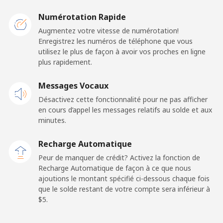
Caribbean Netherlands
Numérotation Rapide
Ligne fixe
⁦23.5¢⁩
21 min pour ⁦$5⁩
-
Augmentez votre vitesse de numérotation!
Enregistrez les numéros de téléphone que vous
utilisez le plus de façon à avoir vos proches en ligne
Mobile
⁦25.5¢⁩
19 min pour ⁦$5⁩
⁦15¢⁩
plus rapidement.
Cayman Islands
Messages Vocaux
Désactivez cette fonctionnalité pour ne pas afficher
Ligne fixe
⁦19.9¢⁩
25 min pour ⁦$5⁩
-
en cours d’appel les messages relatifs au solde et aux
minutes.
Mobile
⁦27.5¢⁩
18 min pour ⁦$5⁩
-
Recharge Automatique
Central African Republic
Peur de manquer de crédit? Activez la fonction de
Recharge Automatique de façon à ce que nous
ajoutions le montant spécifié ci-dessous chaque fois
Ligne fixe
⁦88.5¢⁩
5 min pour ⁦$5⁩
-
que le solde restant de votre compte sera inférieur à
⁦$5⁩.
Mobile
⁦73.9¢⁩
6 min pour ⁦$5⁩
-