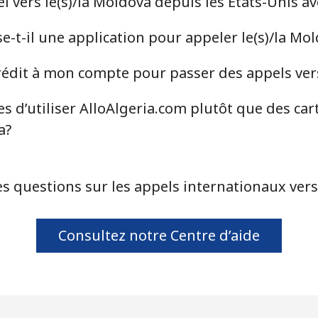
 vers le(s)/la Moldova depuis les États-Unis av
-t-il une application pour appeler le(s)/la Mo
⁦39.5¢⁩
12 min pour ⁦$5⁩
dit à mon compte pour passer des appels vers
⁦58.5¢⁩
8 min pour ⁦$5⁩
s d’utiliser AlloAlgeria.com plutôt que des car
a?
⁦10.5¢⁩
47 min pour ⁦$5⁩
s questions sur les appels internationaux vers
⁦32.9¢⁩
15 min pour ⁦$5⁩
Consultez notre Centre d’aide
⁦32.9¢⁩
15 min pour ⁦$5⁩