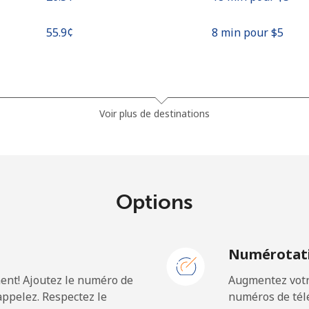
⁦55.9¢⁩
8 min pour ⁦$5⁩
⁦81.9¢⁩
6 min pour ⁦$5⁩
Voir plus de destinations
⁦88.5¢⁩
5 min pour ⁦$5⁩
Options
⁦57.9¢⁩
8 min pour ⁦$5⁩
N
Numérotati
⁦57.9¢⁩
8 min pour ⁦$5⁩
ent! Ajoutez le numéro de
Augmentez votre
ppelez. Respectez le
numéros de télé