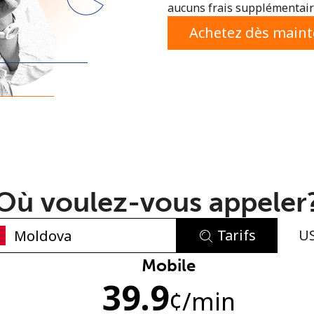
aucuns frais supplémentaire
ou
Achetez dès main
Où voulez-vous appeler
Tarifs
U
Aucun mot de passe créé
Mobile
39.9
8 caractères minimum
¢
/min
Une lettre majuscule et une lettre minuscule