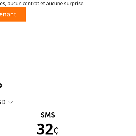
s, aucun contrat et aucune surprise.
tenant
?
SD
SMS
32
¢