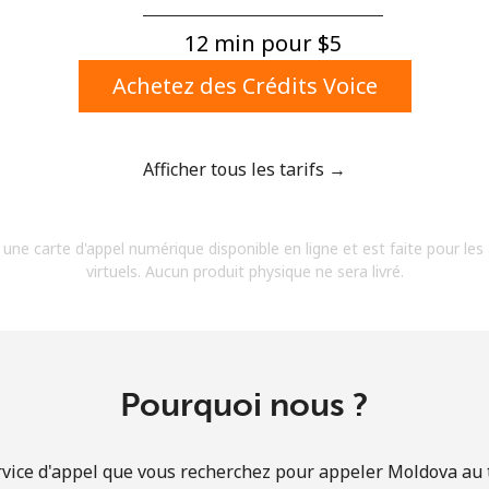
Un numéro
Un caractère spécial
12 min pour ⁦$5⁩
Achetez des Crédits Voice
Afficher tous les tarifs →
Restez en contact pour obtenir nos meilleures
 une carte d'appel numérique disponible en ligne et est faite pour les
offres.
virtuels. Aucun produit physique ne sera livré.
En créant un compte sur ce site, j'accepte les
présentes
Conditions générales.
S'inscrire
Pourquoi nous ?
rvice d'appel que vous recherchez pour appeler Moldova au ta