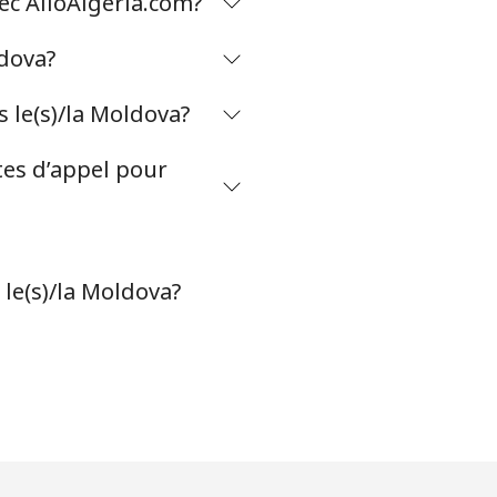
ec AlloAlgeria.com?
ldova?
-
 le(s)/la Moldova?
⁦8¢⁩
tes d’appel pour
-
 le(s)/la Moldova?
-
-