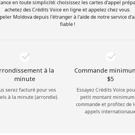
ance en toute simplicité: choisissez les cartes d'appel prép
achetez des Crédits Voice en ligne et appelez chez vous.
Bonjour!
er Moldova depuis l'étranger à l'aide de notre service d'a
fiable !
Identifiez-vous ou
INSCRIVEZ-VOUS →
rrondissement à la
Commande minimu
minute
⁦$5⁩
us serez facturé pour vos
Essayez Crédits Voice pou
Rappel du mot de passe →
els à la minute (arrondie).
petit montant minimum
commande et profitez de 
appels internationaux
Login