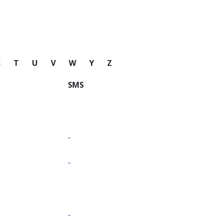
S
T
U
V
W
Y
Z
SMS
-
-
-