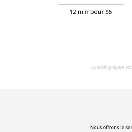
12 min pour ⁦$5⁩
Le crédit prépayé est
Nous offrons le se