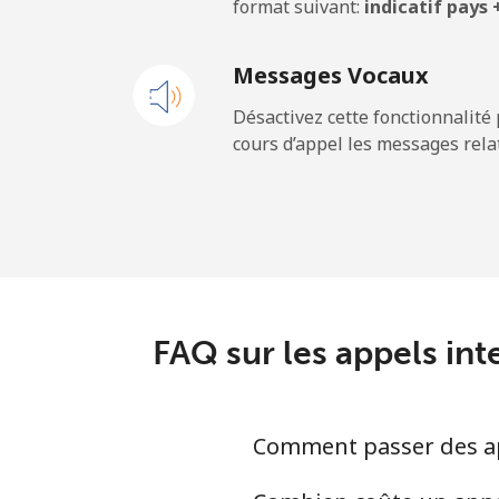
format suivant:
indicatif pays
Ligne fixe
Messages Vocaux
Mobile
Désactivez cette fonctionnalité 
cours d’appel les messages relat
Maldives
Ligne fixe
Mobile
Mali
FAQ sur les appels int
Ligne fixe
Comment passer des app
Mobile