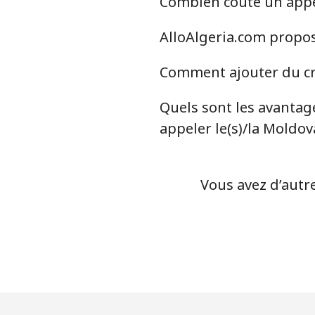
Combien coûte un appel
Malta
AlloAlgeria.com propose
Ligne fixe
Comment ajouter du cré
Mobile
Quels sont les avantage
Mariana Islands
appeler le(s)/la Moldov
All country
Vous avez d’autre
Marshall Islands
Ligne fixe
Mobile
Martinique