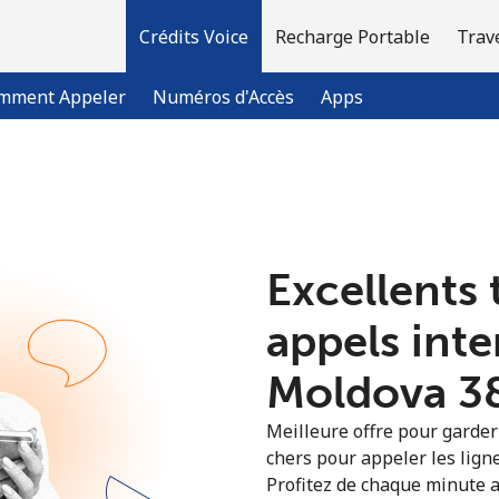
Crédits Voice
Recharge Portable
Trav
mment Appeler
Numéros d'Accès
Apps
Bienvenue!
Excellents 
Vous avez déjà un compte?
Connectez-vous →
appels int
S'enregistrer avec
Moldova ⁦3
Meilleure offre pour garder l
chers pour appeler les lign
Profitez de chaque minute a