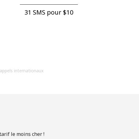
31 SMS pour ⁦$10⁩
 appels internationaux
rif le moins cher !