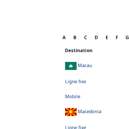
A
B
C
D
E
F
Destination
Macau
Ligne fixe
Mobile
Macedonia
Ligne fixe