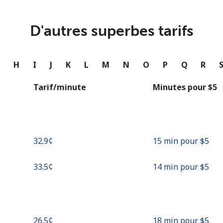
ou
Continue avec
D'autres superbes tarifs
G
H
I
J
K
L
M
N
O
P
Q
R
Tarif/minute
Minutes pour ⁦$5⁩
⁦32.9¢⁩
15 min pour ⁦$5⁩
⁦33.5¢⁩
14 min pour ⁦$5⁩
⁦26.5¢⁩
18 min pour ⁦$5⁩