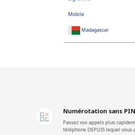
Mobile
Madagascar
Ligne fixe
Mobile
Malawi
Ligne fixe
Numérotation sans PI
Mobile
Passez vos appels plus rapidem
Malaysia
téléphone DEPUIS lequel vous a