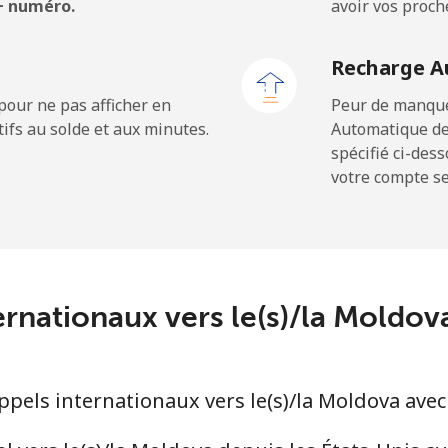
 + numéro.
avoir vos proch
⁦1.5¢⁩
333 min pour ⁦$5⁩
Recharge A
⁦1.5¢⁩
333 min pour ⁦$5⁩
pour ne pas afficher en
Peur de manquer
ifs au solde et aux minutes.
Automatique de
spécifié ci-des
votre compte ser
⁦109.9¢⁩
4 min pour ⁦$5⁩
⁦108.9¢⁩
4 min pour ⁦$5⁩
ernationaux vers le(s)/la Moldo
⁦53.9¢⁩
9 min pour ⁦$5⁩
els internationaux vers le(s)/la Moldova avec
⁦53.9¢⁩
9 min pour ⁦$5⁩