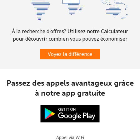
Ligne fixe
⁦1.6¢⁩
312 min pour
-
⁦$5⁩
Mobile
⁦1.5¢⁩
333 min pour
⁦7¢⁩
À la recherche d'offres? Utilisez notre Calculateur
⁦$5⁩
pour découvrir combien vous pouvez économiser.
Comoros
Voyez la différence
Ligne fixe
⁦76.9¢⁩
6 min pour ⁦$5⁩
-
Passez des appels avantageux grâce
Mobile
⁦78.5¢⁩
6 min pour ⁦$5⁩
⁦5¢⁩
à notre app gratuite
Congo
Ligne fixe
⁦80.9¢⁩
6 min pour ⁦$5⁩
-
Mobile
⁦74.9¢⁩
6 min pour ⁦$5⁩
⁦13¢⁩
Appel via WiFi