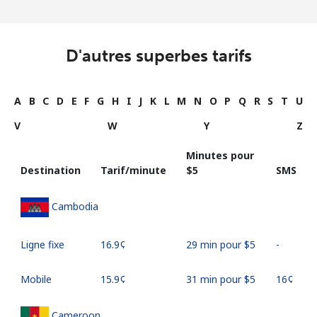
D'autres superbes tarifs
A
B
C
D
E
F
G
H
I
J
K
L
M
N
O
P
Q
R
S
T
U
V
W
Y
Z
Minutes pour
Destination
Tarif/minute
⁦$5⁩
SMS
Cambodia
Ligne fixe
⁦16.9¢⁩
29 min pour ⁦$5⁩
-
Mobile
⁦15.9¢⁩
31 min pour ⁦$5⁩
⁦16¢⁩
Cameroon