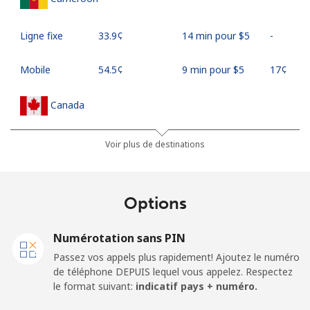
Ligne fixe
⁦33.9¢⁩
14 min pour ⁦$5⁩
-
Mobile
⁦54.5¢⁩
9 min pour ⁦$5⁩
⁦17¢⁩
Canada
All country
⁦1.5¢⁩
333 min pour
⁦15¢⁩
Voir plus de destinations
⁦$5⁩
Cape Verde
Options
Ligne fixe
⁦33.9¢⁩
14 min pour ⁦$5⁩
-
Numérotation sans PIN
Passez vos appels plus rapidement! Ajoutez le numéro
Mobile
⁦39.5¢⁩
12 min pour ⁦$5⁩
⁦16¢⁩
de téléphone DEPUIS lequel vous appelez. Respectez
le format suivant:
indicatif pays + numéro.
Caribbean Netherlands