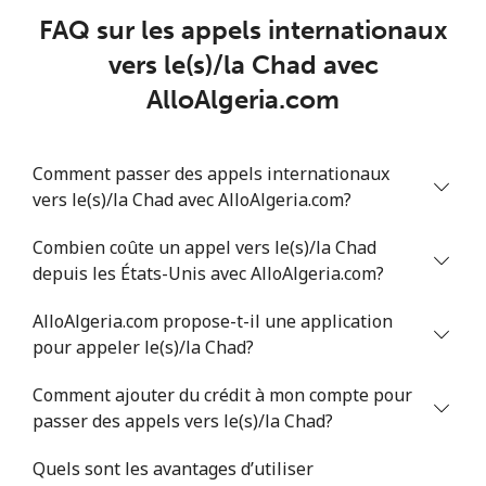
FAQ sur les appels internationaux
Ligne fixe
⁦78.9¢⁩
6 min pour ⁦$5⁩
-
vers le(s)/la Chad avec
AlloAlgeria.com
Mobile
⁦71.5¢⁩
6 min pour ⁦$5⁩
⁦16¢⁩
Chile
Comment passer des appels internationaux
vers le(s)/la Chad avec AlloAlgeria.com?
Ligne fixe
⁦4.5¢⁩
111 min pour
-
Combien coûte un appel vers le(s)/la Chad
⁦$5⁩
depuis les États-Unis avec AlloAlgeria.com?
Mobile
⁦1.6¢⁩
312 min pour
⁦8¢⁩
AlloAlgeria.com propose-t-il une application
⁦$5⁩
pour appeler le(s)/la Chad?
Santiago
⁦1.7¢⁩
294 min pour
-
Comment ajouter du crédit à mon compte pour
⁦$5⁩
passer des appels vers le(s)/la Chad?
China
Quels sont les avantages d’utiliser