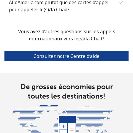
AlloAlgeria.com plutôt que des cartes d’appel
Ligne fixe
⁦4.9¢⁩
102 min pour
-
pour appeler le(s)/la Chad?
⁦$5⁩
Mobile
⁦4.9¢⁩
102 min pour
-
Vous avez d’autres questions sur les appels
⁦$5⁩
internationaux vers le(s)/la Chad?
Christmas Island
Consultez notre Centre d’aide
All country
⁦3¢⁩
166 min pour
-
⁦$5⁩
De grosses économies pour
Cocos Islands
toutes les destinations!
All country
⁦3¢⁩
166 min pour
-
⁦$5⁩
Colombia