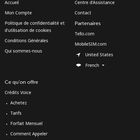
Accueil
Centre d'Assistance
Mobile
⁦3.5¢⁩
142 min pour
⁦13¢⁩
Mon Compte
Contact
⁦$5⁩
Politique de confidentialité et
Partenaires
d'utilisation de cookies
Cuba
Tello.com
Conditions Générales
MobileSIM.com
Ligne fixe
⁦77.9¢⁩
6 min pour ⁦$5⁩
-
Qui sommes-nous
United States
Mobile
⁦79.9¢⁩
6 min pour ⁦$5⁩
⁦8¢⁩
French
Curacao
Ce qu'on offre
Crédits Voice
Ligne fixe
⁦21.5¢⁩
23 min pour ⁦$5⁩
-
Achetez
Mobile
⁦23.5¢⁩
21 min pour ⁦$5⁩
-
Tarifs
Forfait Mensuel
Cyprus
Comment Appeler