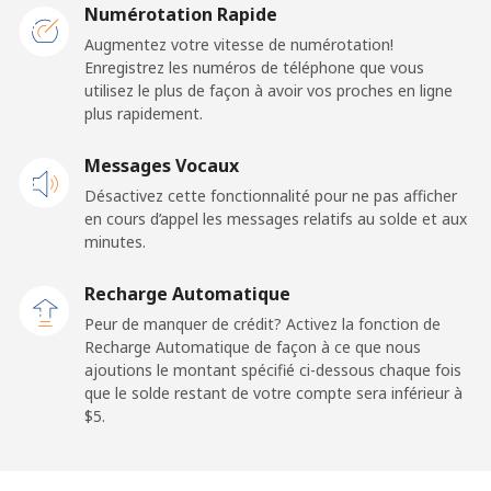
Numérotation Rapide
Ligne fixe
⁦23.5¢⁩
21 min pour ⁦$5⁩
-
Augmentez votre vitesse de numérotation!
Enregistrez les numéros de téléphone que vous
utilisez le plus de façon à avoir vos proches en ligne
Mobile
⁦25.5¢⁩
19 min pour ⁦$5⁩
⁦15¢⁩
plus rapidement.
Cayman Islands
Messages Vocaux
Désactivez cette fonctionnalité pour ne pas afficher
Ligne fixe
⁦19.9¢⁩
25 min pour ⁦$5⁩
-
en cours d’appel les messages relatifs au solde et aux
minutes.
Mobile
⁦27.5¢⁩
18 min pour ⁦$5⁩
-
Recharge Automatique
Central African Republic
Peur de manquer de crédit? Activez la fonction de
Recharge Automatique de façon à ce que nous
ajoutions le montant spécifié ci-dessous chaque fois
Ligne fixe
⁦88.5¢⁩
5 min pour ⁦$5⁩
-
que le solde restant de votre compte sera inférieur à
⁦$5⁩.
Mobile
⁦73.9¢⁩
6 min pour ⁦$5⁩
-
Chad