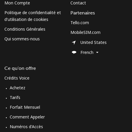
Mon Compte
Contact
Mobile
⁦70.5¢⁩
7 min pour ⁦$5⁩
-
Politique de confidentialité et
Partenaires
Spain
d'utilisation de cookies
Tello.com
Conditions Générales
MobileSIM.com
Ligne fixe
⁦1.5¢⁩
333 min pour
-
Qui sommes-nous
⁦$5⁩
United States
French
Mobile
⁦1.5¢⁩
333 min pour
⁦7¢⁩
⁦$5⁩
Ce qu'on offre
Sri Lanka
Crédits Voice
Achetez
Ligne fixe
⁦28.5¢⁩
17 min pour ⁦$5⁩
-
Tarifs
Mobile
⁦24.5¢⁩
20 min pour ⁦$5⁩
-
Forfait Mensuel
Comment Appeler
St Helena
Numéros d'Accès