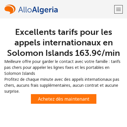
Excellents tarifs pour les
Bienvenue!
appels internationaux en
Vous avez déjà un compte?
Connectez-vous →
Solomon Islands ⁦163.9¢⁩/min
Meilleure offre pour garder le contact avec votre famille : tarifs
S'enregistrer avec
pas chers pour appeler les lignes fixes et les portables en
Solomon Islands
Profitez de chaque minute avec des appels internationaux pas
chers, aucuns frais supplémentaires, aucun contrat et aucune
surprise.
ou
Achetez dès maintenant