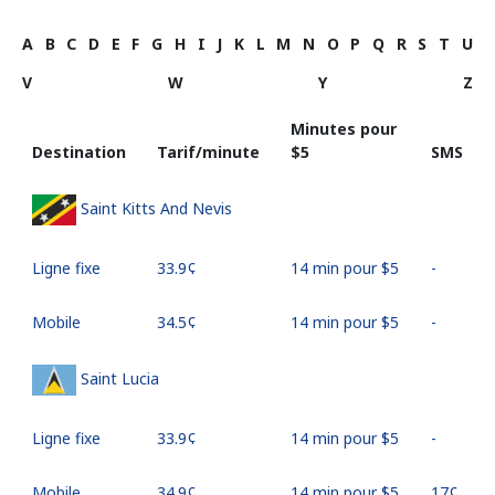
A
B
C
D
E
F
G
H
I
J
K
L
M
N
O
P
Q
R
S
T
U
V
W
Y
Z
Minutes pour
Destination
Tarif/minute
⁦$5⁩
SMS
Saint Kitts And Nevis
Ligne fixe
⁦33.9¢⁩
14 min pour ⁦$5⁩
-
Mobile
⁦34.5¢⁩
14 min pour ⁦$5⁩
-
Saint Lucia
Ligne fixe
⁦33.9¢⁩
14 min pour ⁦$5⁩
-
Mobile
⁦34.9¢⁩
14 min pour ⁦$5⁩
⁦17¢⁩