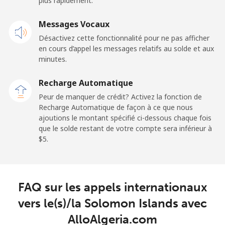
plus rapidement.
Mobile
⁦23.5¢⁩
21 min pour ⁦$5⁩
-
Messages Vocaux
Sao Tome And Principe
Désactivez cette fonctionnalité pour ne pas afficher
en cours d’appel les messages relatifs au solde et aux
All country
⁦214.9¢⁩
2 min pour ⁦$5⁩
-
minutes.
Recharge Automatique
Saudi Arabia
Peur de manquer de crédit? Activez la fonction de
Recharge Automatique de façon à ce que nous
Ligne fixe
⁦14.9¢⁩
33 min pour ⁦$5⁩
-
ajoutions le montant spécifié ci-dessous chaque fois
que le solde restant de votre compte sera inférieur à
Mobile
⁦22.9¢⁩
21 min pour ⁦$5⁩
-
⁦$5⁩.
Senegal
FAQ sur les appels internationaux
Ligne fixe
⁦46.9¢⁩
10 min pour ⁦$5⁩
-
vers le(s)/la Solomon Islands avec
Mobile
⁦40.9¢⁩
12 min pour ⁦$5⁩
⁦27¢⁩
AlloAlgeria.com