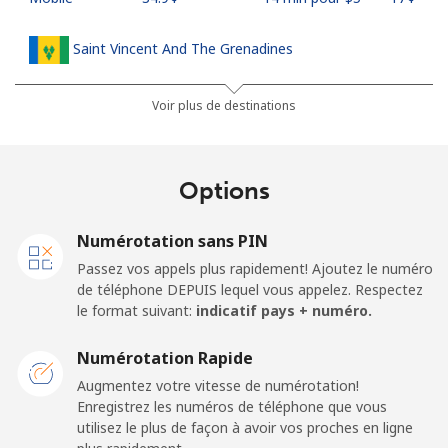
Saint Vincent And The Grenadines
Ligne fixe
⁦30.5¢⁩
16 min pour ⁦$5⁩
-
Voir plus de destinations
Mobile
⁦33.9¢⁩
14 min pour ⁦$5⁩
-
Options
Samoa
Numérotation sans PIN
Ligne fixe
⁦127.5¢⁩
3 min pour ⁦$5⁩
-
Passez vos appels plus rapidement! Ajoutez le numéro
de téléphone DEPUIS lequel vous appelez. Respectez
Mobile
⁦133.9¢⁩
3 min pour ⁦$5⁩
⁦25¢⁩
le format suivant:
indicatif pays + numéro.
San Marino
Numérotation Rapide
Augmentez votre vitesse de numérotation!
Enregistrez les numéros de téléphone que vous
Ligne fixe
⁦24.5¢⁩
20 min pour ⁦$5⁩
-
utilisez le plus de façon à avoir vos proches en ligne