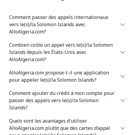
Serbia
Comment passer des appels internationaux
vers le(s)/la Solomon Islands avec
Ligne fixe
⁦24.5¢⁩
20 min pour ⁦$5⁩
-
AlloAlgeria.com?
Mobile
⁦55.5¢⁩
9 min pour ⁦$5⁩
-
Combien coûte un appel vers le(s)/la Solomon
Islands depuis les États-Unis avec
Seychelles
AlloAlgeria.com?
Ligne fixe
⁦89.5¢⁩
5 min pour ⁦$5⁩
-
AlloAlgeria.com propose-t-il une application
pour appeler le(s)/la Solomon Islands?
Mobile
⁦87.5¢⁩
5 min pour ⁦$5⁩
-
Comment ajouter du crédit à mon compte pour
passer des appels vers le(s)/la Solomon
Sierra Leone
Islands?
Mobile
⁦61.9¢⁩
8 min pour ⁦$5⁩
-
Quels sont les avantages d’utiliser
AlloAlgeria.com plutôt que des cartes d’appel
Singapore