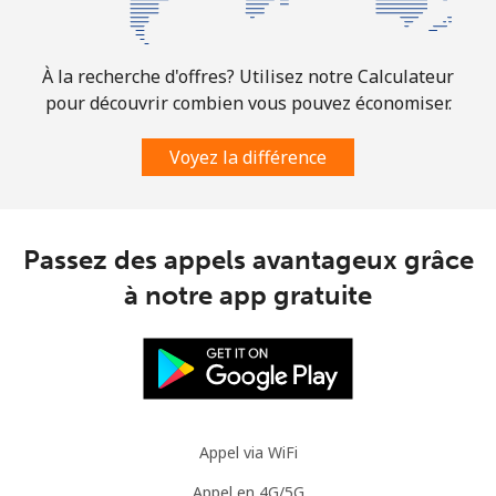
Mobile
⁦3.5¢⁩
142 min pour
⁦9¢⁩
⁦$5⁩
À la recherche d'offres? Utilisez notre Calculateur
Slovenia
pour découvrir combien vous pouvez économiser.
Voyez la différence
Ligne fixe
⁦34.5¢⁩
14 min pour ⁦$5⁩
-
Mobile
⁦55.5¢⁩
9 min pour ⁦$5⁩
-
Passez des appels avantageux grâce
Solomon Islands
à notre app gratuite
All country
⁦163.9¢⁩
3 min pour ⁦$5⁩
-
Somalia
Ligne fixe
⁦57.5¢⁩
8 min pour ⁦$5⁩
-
Appel via WiFi
Appel en 4G/5G