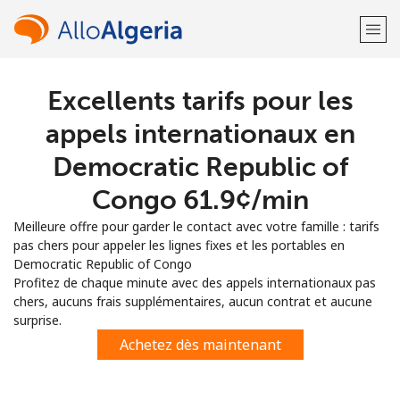
Excellents tarifs pour les
Bienvenue!
appels internationaux en
Vous avez déjà un compte?
Connectez-vous →
Democratic Republic of
Congo ⁦61.9¢⁩/min
S'enregistrer avec
Meilleure offre pour garder le contact avec votre famille : tarifs
pas chers pour appeler les lignes fixes et les portables en
Democratic Republic of Congo
Profitez de chaque minute avec des appels internationaux pas
chers, aucuns frais supplémentaires, aucun contrat et aucune
ou
surprise.
Achetez dès maintenant