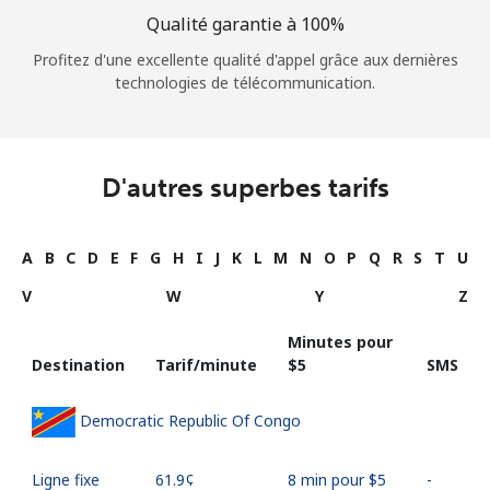
Qualité garantie à 100%
Profitez d'une excellente qualité d'appel grâce aux dernières
technologies de télécommunication.
D'autres superbes tarifs
A
B
C
D
E
F
G
H
I
J
K
L
M
N
O
P
Q
R
S
T
U
V
W
Y
Z
Minutes pour
Destination
Tarif/minute
⁦$5⁩
SMS
Democratic Republic Of Congo
Ligne fixe
⁦61.9¢⁩
8 min pour ⁦$5⁩
-