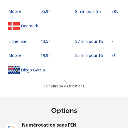
Mobile
⁦55.9¢⁩
8 min pour ⁦$5⁩
⁦38¢⁩
Denmark
Ligne fixe
⁦13.5¢⁩
37 min pour ⁦$5⁩
-
Mobile
⁦19.9¢⁩
25 min pour ⁦$5⁩
⁦8¢⁩
Diego Garcia
Ligne fixe
⁦185.5¢⁩
2 min pour ⁦$5⁩
-
Voir plus de destinations
Mobile
⁦185.5¢⁩
2 min pour ⁦$5⁩
-
Options
Djibouti
Numérotation sans PIN