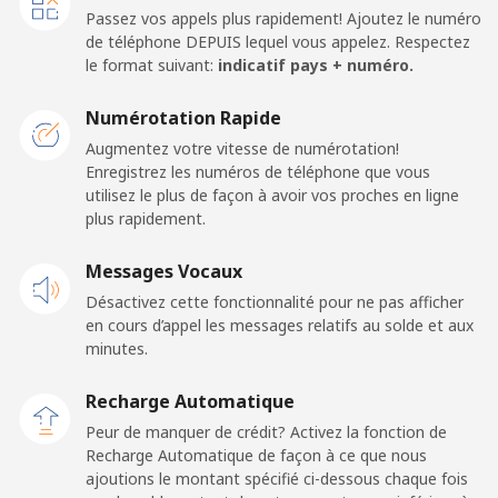
Ligne fixe
⁦43.5¢⁩
11 min pour ⁦$5⁩
-
Passez vos appels plus rapidement! Ajoutez le numéro
de téléphone DEPUIS lequel vous appelez. Respectez
Mobile
⁦43.5¢⁩
11 min pour ⁦$5⁩
⁦14¢⁩
le format suivant:
indicatif pays + numéro.
Dominica
Numérotation Rapide
Augmentez votre vitesse de numérotation!
Enregistrez les numéros de téléphone que vous
Ligne fixe
⁦29.9¢⁩
16 min pour ⁦$5⁩
-
utilisez le plus de façon à avoir vos proches en ligne
plus rapidement.
Mobile
⁦31.5¢⁩
15 min pour ⁦$5⁩
-
Messages Vocaux
Dominican Republic
Désactivez cette fonctionnalité pour ne pas afficher
en cours d’appel les messages relatifs au solde et aux
Ligne fixe
⁦5.5¢⁩
90 min pour ⁦$5⁩
-
minutes.
Recharge Automatique
Mobile
⁦15.5¢⁩
32 min pour ⁦$5⁩
⁦14¢⁩
Peur de manquer de crédit? Activez la fonction de
Recharge Automatique de façon à ce que nous
ajoutions le montant spécifié ci-dessous chaque fois