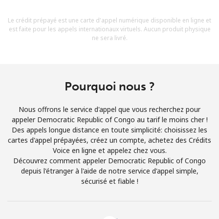
Conditions générales.
Le crédit prépayé est une carte d'appel numérique disponible en ligne et
est faite pour les appels internationaux virtuels. Aucun produit physique
S'inscrire
ne sera livré.
Pourquoi nous ?
Bonjour!
Nous offrons le service d'appel que vous recherchez pour
Identifiez-vous ou
INSCRIVEZ-VOUS →
appeler Democratic Republic of Congo au tarif le moins cher !
Des appels longue distance en toute simplicité: choisissez les
cartes d'appel prépayées, créez un compte, achetez des Crédits
Voice en ligne et appelez chez vous.
Découvrez comment appeler Democratic Republic of Congo
depuis l'étranger à l'aide de notre service d'appel simple,
sécurisé et fiable !
Rappel du mot de passe →