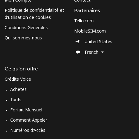
South Sudan
Politique de confidentialité et
Partenaires
d'utilisation de cookies
Tello.com
Mobile
⁦70.5¢⁩
7 min pour ⁦$5⁩
-
Conditions Générales
MobileSIM.com
Qui sommes-nous
Spain
United States
French
Ligne fixe
⁦1.5¢⁩
333 min pour
-
⁦$5⁩
Ce qu'on offre
Mobile
⁦1.5¢⁩
333 min pour
⁦7¢⁩
Crédits Voice
⁦$5⁩
Achetez
Sri Lanka
Tarifs
Forfait Mensuel
Ligne fixe
⁦28.5¢⁩
17 min pour ⁦$5⁩
-
Comment Appeler
Numéros d'Accès
Mobile
⁦24.5¢⁩
20 min pour ⁦$5⁩
-