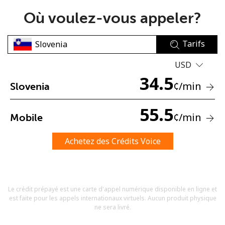
Où voulez-vous appeler?
Tarifs
USD
34.5
Aucun mot de passe créé
¢
/min
Slovenia
8 caractères minimum
Une lettre majuscule et une lettre minuscule
55.5
¢
/min
Mobile
Un numéro
Un caractère spécial
Achetez des Crédits Voice
Le crédit prépayé est une carte d'appel numérique disponible en ligne et
est faite pour les appels internationaux virtuels. Aucun produit physique
Restez en contact pour obtenir nos meilleures offres.
ne sera livré.
En créant un compte sur ce site, j'accepte les présentes