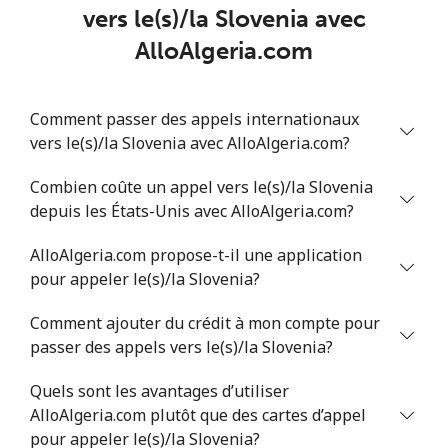
vers le(s)/la Slovenia avec
Mobile
⁦40.9¢⁩
12 min pour ⁦$5⁩
⁦27¢⁩
AlloAlgeria.com
Serbia
Comment passer des appels internationaux
vers le(s)/la Slovenia avec AlloAlgeria.com?
Ligne fixe
⁦24.5¢⁩
20 min pour ⁦$5⁩
-
Combien coûte un appel vers le(s)/la Slovenia
Mobile
⁦55.5¢⁩
9 min pour ⁦$5⁩
-
depuis les États-Unis avec AlloAlgeria.com?
Seychelles
AlloAlgeria.com propose-t-il une application
pour appeler le(s)/la Slovenia?
Ligne fixe
⁦89.5¢⁩
5 min pour ⁦$5⁩
-
Comment ajouter du crédit à mon compte pour
passer des appels vers le(s)/la Slovenia?
Mobile
⁦87.5¢⁩
5 min pour ⁦$5⁩
-
Quels sont les avantages d’utiliser
Sierra Leone
AlloAlgeria.com plutôt que des cartes d’appel
pour appeler le(s)/la Slovenia?