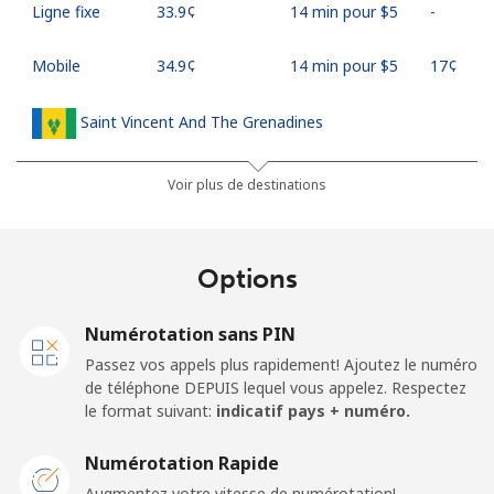
Ligne fixe
⁦33.9¢⁩
14 min pour ⁦$5⁩
-
Mobile
⁦34.9¢⁩
14 min pour ⁦$5⁩
⁦17¢⁩
Saint Vincent And The Grenadines
Ligne fixe
⁦30.5¢⁩
16 min pour ⁦$5⁩
-
Voir plus de destinations
Mobile
⁦33.9¢⁩
14 min pour ⁦$5⁩
-
Options
Samoa
Numérotation sans PIN
Ligne fixe
⁦127.5¢⁩
3 min pour ⁦$5⁩
-
Passez vos appels plus rapidement! Ajoutez le numéro
de téléphone DEPUIS lequel vous appelez. Respectez
Mobile
⁦133.9¢⁩
3 min pour ⁦$5⁩
⁦25¢⁩
le format suivant:
indicatif pays + numéro.
San Marino
Numérotation Rapide
Augmentez votre vitesse de numérotation!