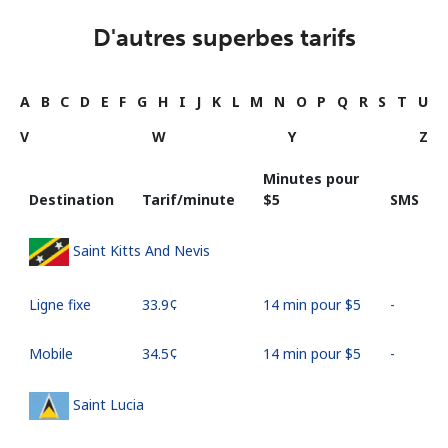
D'autres superbes tarifs
A
B
C
D
E
F
G
H
I
J
K
L
M
N
O
P
Q
R
S
T
U
V
W
Y
Z
Minutes pour
Destination
Tarif/minute
⁦$5⁩
SMS
Saint Kitts And Nevis
Ligne fixe
⁦33.9¢⁩
14 min pour ⁦$5⁩
-
Mobile
⁦34.5¢⁩
14 min pour ⁦$5⁩
-
Saint Lucia