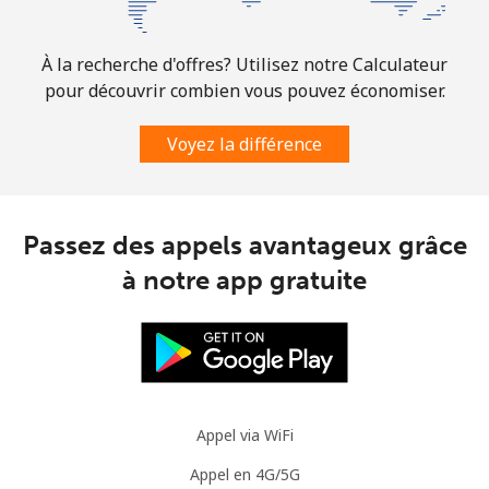
Ligne fixe
⁦1.5¢⁩
333 min pour
-
⁦$5⁩
À la recherche d'offres? Utilisez notre Calculateur
Mobile
⁦3.5¢⁩
142 min pour
⁦9¢⁩
pour découvrir combien vous pouvez économiser.
⁦$5⁩
Voyez la différence
Slovenia
Ligne fixe
⁦34.5¢⁩
14 min pour ⁦$5⁩
-
Passez des appels avantageux grâce
à notre app gratuite
Mobile
⁦55.5¢⁩
9 min pour ⁦$5⁩
-
Solomon Islands
All country
⁦163.9¢⁩
3 min pour ⁦$5⁩
-
Appel via WiFi
Somalia
Appel en 4G/5G