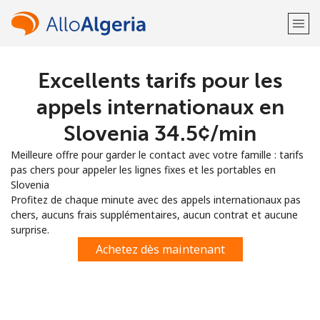
Excellents tarifs pour les
Bienvenue!
appels internationaux en
Vous avez déjà un compte?
Connectez-vous →
Slovenia ⁦34.5¢⁩/min
Meilleure offre pour garder le contact avec votre famille : tarifs
S'enregistrer avec
pas chers pour appeler les lignes fixes et les portables en
Slovenia
Profitez de chaque minute avec des appels internationaux pas
chers, aucuns frais supplémentaires, aucun contrat et aucune
surprise.
ou
Achetez dès maintenant