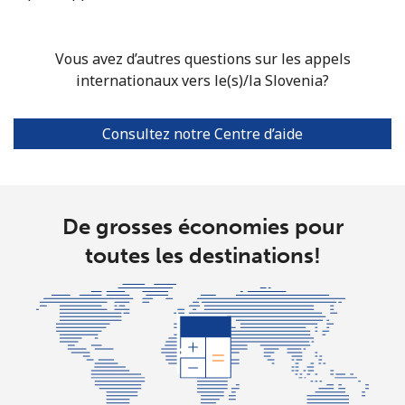
Mobile
⁦61.9¢⁩
8 min pour ⁦$5⁩
-
Singapore
Vous avez d’autres questions sur les appels
internationaux vers le(s)/la Slovenia?
Ligne fixe
⁦1.9¢⁩
263 min pour
-
⁦$5⁩
Consultez notre Centre d’aide
Mobile
⁦1.9¢⁩
263 min pour
-
⁦$5⁩
De grosses économies pour
Sint Maarten
toutes les destinations!
Ligne fixe
⁦24.9¢⁩
20 min pour ⁦$5⁩
-
Mobile
⁦24.9¢⁩
20 min pour ⁦$5⁩
-
Slovakia