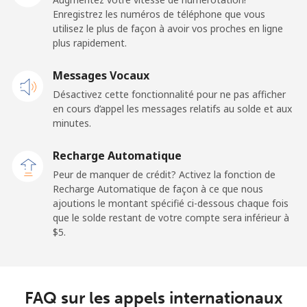
Enregistrez les numéros de téléphone que vous
Ligne fixe
⁦24.5¢⁩
20 min pour ⁦$5⁩
-
utilisez le plus de façon à avoir vos proches en ligne
plus rapidement.
Mobile
⁦23.5¢⁩
21 min pour ⁦$5⁩
-
Messages Vocaux
Sao Tome And Principe
Désactivez cette fonctionnalité pour ne pas afficher
en cours d’appel les messages relatifs au solde et aux
All country
⁦214.9¢⁩
2 min pour ⁦$5⁩
-
minutes.
Recharge Automatique
Saudi Arabia
Peur de manquer de crédit? Activez la fonction de
Recharge Automatique de façon à ce que nous
Ligne fixe
⁦14.9¢⁩
33 min pour ⁦$5⁩
-
ajoutions le montant spécifié ci-dessous chaque fois
que le solde restant de votre compte sera inférieur à
Mobile
⁦22.9¢⁩
21 min pour ⁦$5⁩
-
⁦$5⁩.
Senegal
FAQ sur les appels internationaux
Ligne fixe
⁦46.9¢⁩
10 min pour ⁦$5⁩
-