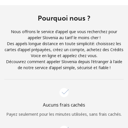
Conditions générales.
Pourquoi nous ?
S'inscrire
Nous offrons le service d'appel que vous recherchez pour
appeler Slovenia au tarif le moins cher !
Des appels longue distance en toute simplicité: choisissez les
cartes d'appel prépayées, créez un compte, achetez des Crédits
Bonjour!
Voice en ligne et appelez chez vous.
Découvrez comment appeler Slovenia depuis l'étranger à l'aide
de notre service d'appel simple, sécurisé et fiable !
Identifiez-vous ou
INSCRIVEZ-VOUS →
Aucuns frais cachés
Rappel du mot de passe →
Payez seulement pour les minutes utilisées, sans frais cachés.