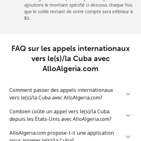
ajoutions le montant spécifié ci-dessous chaque fois
Ligne fixe
⁦88.5¢⁩
5 min pour ⁦$5⁩
-
que le solde restant de votre compte sera inférieur à
⁦$5⁩.
Mobile
⁦73.9¢⁩
6 min pour ⁦$5⁩
-
Chad
FAQ sur les appels internationaux
Ligne fixe
⁦78.9¢⁩
6 min pour ⁦$5⁩
-
vers le(s)/la Cuba avec
AlloAlgeria.com
Mobile
⁦71.5¢⁩
6 min pour ⁦$5⁩
⁦16¢⁩
Chile
Comment passer des appels internationaux
vers le(s)/la Cuba avec AlloAlgeria.com?
Ligne fixe
⁦4.5¢⁩
111 min pour
-
Combien coûte un appel vers le(s)/la Cuba
⁦$5⁩
depuis les États-Unis avec AlloAlgeria.com?
Mobile
⁦1.6¢⁩
312 min pour
⁦8¢⁩
AlloAlgeria.com propose-t-il une application
⁦$5⁩
pour appeler le(s)/la Cuba?