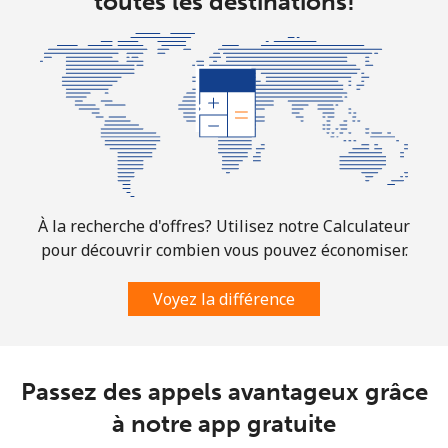
toutes les destinations!
All country
⁦3¢⁩
166 min pour
-
⁦$5⁩
Colombia
Ligne fixe
⁦1.6¢⁩
312 min pour
-
⁦$5⁩
Mobile
⁦1.5¢⁩
333 min pour
⁦7¢⁩
À la recherche d'offres? Utilisez notre Calculateur
⁦$5⁩
pour découvrir combien vous pouvez économiser.
Comoros
Voyez la différence
Ligne fixe
⁦76.9¢⁩
6 min pour ⁦$5⁩
-
Passez des appels avantageux grâce
Mobile
⁦78.5¢⁩
6 min pour ⁦$5⁩
⁦5¢⁩
à notre app gratuite
Congo