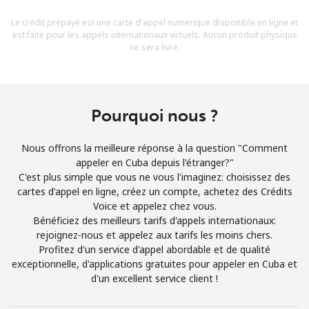
Conditions générales.
Le crédit prépayé est une carte d'appel numérique disponible en ligne et
est faite pour les appels internationaux virtuels. Aucun produit physique
ne sera livré.
S'inscrire
Pourquoi nous ?
Bonjour!
Nous offrons la meilleure réponse à la question "Comment
appeler en Cuba depuis l'étranger?"
Identifiez-vous ou
INSCRIVEZ-VOUS →
C'est plus simple que vous ne vous l'imaginez: choisissez des
cartes d'appel en ligne, créez un compte, achetez des Crédits
Voice et appelez chez vous.
Bénéficiez des meilleurs tarifs d'appels internationaux:
rejoignez-nous et appelez aux tarifs les moins chers.
Profitez d'un service d'appel abordable et de qualité
exceptionnelle, d'applications gratuites pour appeler en Cuba et
Rappel du mot de passe →
d'un excellent service client !