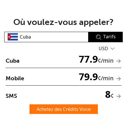
Où voulez-vous appeler?
Tarifs
Aucun mot de passe créé
USD
8 caractères minimum
77.9
¢
/min
Cuba
Une lettre majuscule et une lettre minuscule
Un numéro
Un caractère spécial
79.9
¢
/min
Mobile
8
¢
SMS
Achetez des Crédits Voice
Restez en contact pour obtenir nos meilleures offres.
En créant un compte sur ce site, j'accepte les présentes