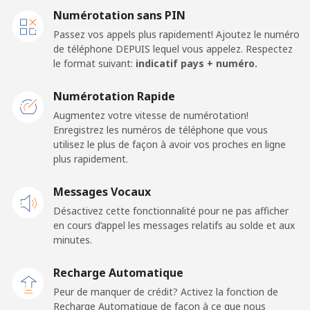
Ligne fixe
⁦33.9¢⁩
14 min pour ⁦$5⁩
-
Numérotation sans PIN
Passez vos appels plus rapidement! Ajoutez le numéro
Mobile
⁦39.5¢⁩
12 min pour ⁦$5⁩
⁦16¢⁩
de téléphone DEPUIS lequel vous appelez. Respectez
le format suivant:
indicatif pays + numéro.
Caribbean Netherlands
Numérotation Rapide
Ligne fixe
⁦23.5¢⁩
21 min pour ⁦$5⁩
-
Augmentez votre vitesse de numérotation!
Enregistrez les numéros de téléphone que vous
utilisez le plus de façon à avoir vos proches en ligne
Mobile
⁦25.5¢⁩
19 min pour ⁦$5⁩
⁦15¢⁩
plus rapidement.
Cayman Islands
Messages Vocaux
Désactivez cette fonctionnalité pour ne pas afficher
Ligne fixe
⁦19.9¢⁩
25 min pour ⁦$5⁩
-
en cours d’appel les messages relatifs au solde et aux
minutes.
Mobile
⁦27.5¢⁩
18 min pour ⁦$5⁩
-
Recharge Automatique
Central African Republic
Peur de manquer de crédit? Activez la fonction de
Recharge Automatique de façon à ce que nous