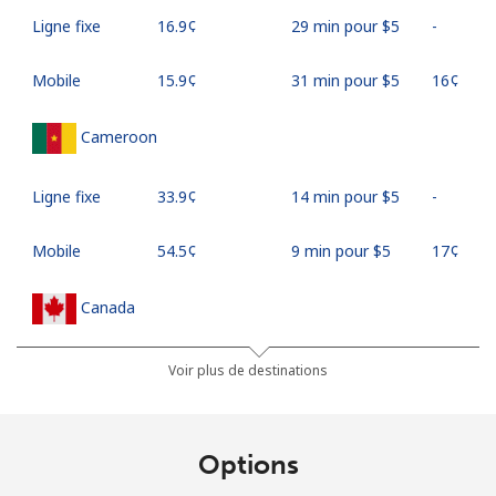
Ligne fixe
⁦16.9¢⁩
29 min pour ⁦$5⁩
-
Mobile
⁦15.9¢⁩
31 min pour ⁦$5⁩
⁦16¢⁩
Cameroon
Ligne fixe
⁦33.9¢⁩
14 min pour ⁦$5⁩
-
Mobile
⁦54.5¢⁩
9 min pour ⁦$5⁩
⁦17¢⁩
Canada
All country
⁦1.5¢⁩
333 min pour
⁦15¢⁩
Voir plus de destinations
⁦$5⁩
Cape Verde
Options