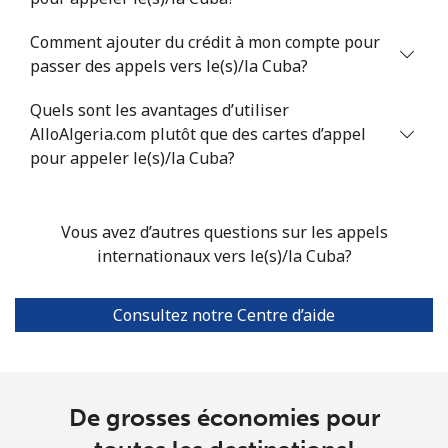
Santiago
⁦1.7¢⁩
294 min pour
-
Comment ajouter du crédit à mon compte pour
⁦$5⁩
passer des appels vers le(s)/la Cuba?
China
Quels sont les avantages d’utiliser
AlloAlgeria.com plutôt que des cartes d’appel
Ligne fixe
⁦4.9¢⁩
102 min pour
-
pour appeler le(s)/la Cuba?
⁦$5⁩
Mobile
⁦4.9¢⁩
102 min pour
-
Vous avez d’autres questions sur les appels
⁦$5⁩
internationaux vers le(s)/la Cuba?
Christmas Island
Consultez notre Centre d’aide
All country
⁦3¢⁩
166 min pour
-
⁦$5⁩
De grosses économies pour
Cocos Islands