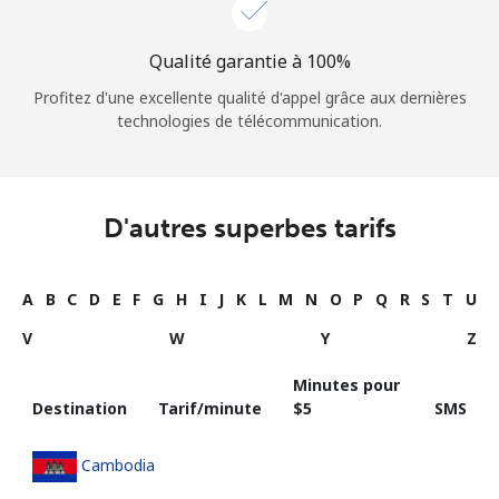
Qualité garantie à 100%
Profitez d'une excellente qualité d'appel grâce aux dernières
technologies de télécommunication.
D'autres superbes tarifs
A
B
C
D
E
F
G
H
I
J
K
L
M
N
O
P
Q
R
S
T
U
V
W
Y
Z
Minutes pour
Destination
Tarif/minute
⁦$5⁩
SMS
Cambodia