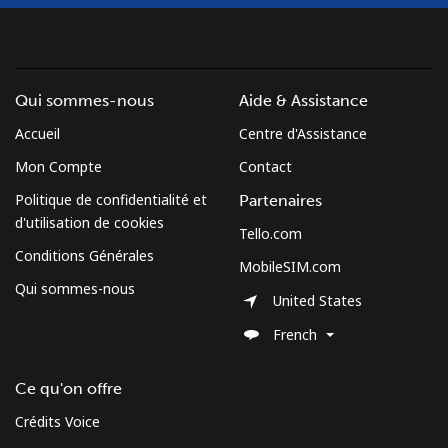
Croatia
Ligne fixe
⁦1.5¢⁩
333 min pour
-
Qui sommes-nous
Aide & Assistance
⁦$5⁩
Accueil
Centre d'Assistance
Mobile
⁦3.5¢⁩
142 min pour
⁦13¢⁩
Mon Compte
Contact
⁦$5⁩
Politique de confidentialité et
Partenaires
d'utilisation de cookies
Cuba
Tello.com
Conditions Générales
MobileSIM.com
Ligne fixe
⁦77.9¢⁩
6 min pour ⁦$5⁩
-
Qui sommes-nous
United States
Mobile
⁦79.9¢⁩
6 min pour ⁦$5⁩
⁦8¢⁩
French
Curacao
Ce qu'on offre
Crédits Voice
Ligne fixe
⁦21.5¢⁩
23 min pour ⁦$5⁩
-