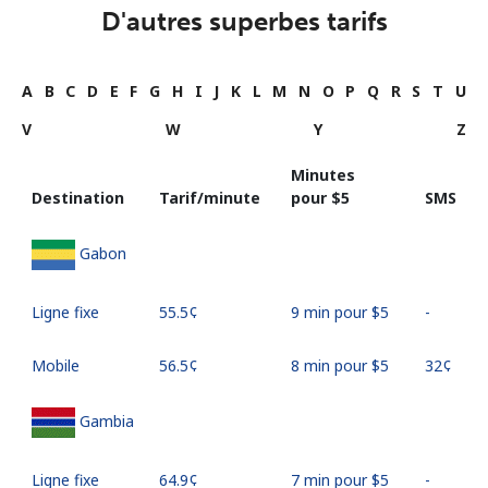
D'autres superbes tarifs
A
B
C
D
E
F
G
H
I
J
K
L
M
N
O
P
Q
R
S
T
U
V
W
Y
Z
Minutes
Destination
Tarif/minute
pour ⁦$5⁩
SMS
Gabon
Ligne fixe
⁦55.5¢⁩
9 min pour ⁦$5⁩
-
Mobile
⁦56.5¢⁩
8 min pour ⁦$5⁩
⁦32¢⁩
Gambia
Ligne fixe
⁦64.9¢⁩
7 min pour ⁦$5⁩
-