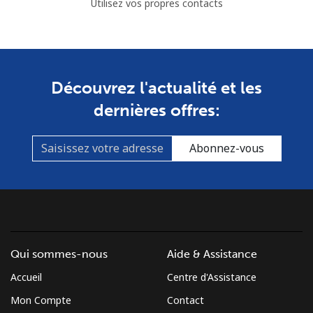
Utilisez vos propres contacts
Guyana
Ligne fixe
⁦29.5¢⁩
16 min pour
-
Découvrez l'actualité et les
⁦$5⁩
dernières offres:
Mobile
⁦35.9¢⁩
13 min pour
⁦5¢⁩
⁦$5⁩
Abonnez-vous
Mobile -
⁦26.9¢⁩
18 min pour
⁦5¢⁩
Digicel
⁦$5⁩
Qui sommes-nous
Aide & Assistance
Accueil
Centre d'Assistance
Mon Compte
Contact