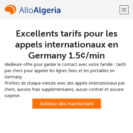
Excellents tarifs pour les
Bienvenue!
appels internationaux en
Vous avez déjà un compte?
Connectez-vous →
Germany ⁦1.5¢⁩/min
Meilleure offre pour garder le contact avec votre famille : tarifs
S'enregistrer avec
pas chers pour appeler les lignes fixes et les portables en
Germany
Profitez de chaque minute avec des appels internationaux pas
chers, aucuns frais supplémentaires, aucun contrat et aucune
surprise.
ou
Achetez dès maintenant