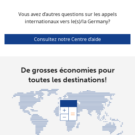
Vous avez d’autres questions sur les appels
Mobile
⁦31.5¢⁩
15 min pour
⁦9¢⁩
internationaux vers le(s)/la Germany?
⁦$5⁩
Guadeloupe
Consultez notre Centre d’aide
Ligne fixe
⁦18.5¢⁩
27 min pour
-
⁦$5⁩
De grosses économies pour
Mobile
⁦29.5¢⁩
16 min pour
-
toutes les destinations!
⁦$5⁩
Guam
All country
⁦4.5¢⁩
111 min pour
⁦8¢⁩
⁦$5⁩
Guatemala