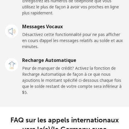
Enregistrez les numéros de téléphone que vous
utilisez le plus de façon à avoir vos proches en ligne
Ghana
plus rapidement.
Ligne fixe
Messages Vocaux
⁦33.9¢⁩
14 min pour
-
⁦$5⁩
Désactivez cette fonctionnalité pour ne pas afficher
en cours d’appel les messages relatifs au solde et aux
Mobile
⁦27.5¢⁩
18 min pour
-
minutes.
⁦$5⁩
Recharge Automatique
Gibraltar
Peur de manquer de crédit? Activez la fonction de
Recharge Automatique de façon à ce que nous
ajoutions le montant spécifié ci-dessous chaque fois
Ligne fixe
⁦9.9¢⁩
50 min pour
-
que le solde restant de votre compte sera inférieur à
⁦$5⁩
⁦$5⁩.
Mobile
⁦21.5¢⁩
23 min pour
-
⁦$5⁩
FAQ sur les appels internationaux
Greece