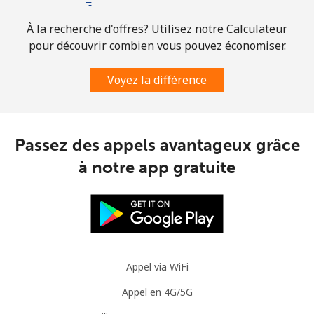
À la recherche d'offres? Utilisez notre Calculateur
Ligne fixe
⁦19.9¢⁩
25 min pour
-
pour découvrir combien vous pouvez économiser.
⁦$5⁩
Voyez la différence
Mobile
⁦20.9¢⁩
23 min pour
⁦11¢⁩
⁦$5⁩
Guinea
Passez des appels avantageux grâce
à notre app gratuite
Ligne fixe
⁦64.9¢⁩
7 min pour ⁦$5⁩
-
Mobile
⁦53.5¢⁩
9 min pour ⁦$5⁩
⁦32¢⁩
Guinea Bissau
Appel via WiFi
Ligne fixe
⁦76.9¢⁩
6 min pour ⁦$5⁩
-
Appel en 4G/5G
Mobile
⁦80.9¢⁩
6 min pour ⁦$5⁩
-