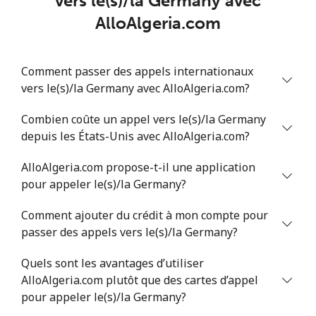
vers le(s)/la Germany avec
AlloAlgeria.com
Ligne fixe
⁦1.5¢⁩
333 min pour
-
⁦$5⁩
Comment passer des appels internationaux
Mobile
⁦1.6¢⁩
312 min pour
⁦8¢⁩
vers le(s)/la Germany avec AlloAlgeria.com?
⁦$5⁩
Combien coûte un appel vers le(s)/la Germany
Greenland
depuis les États-Unis avec AlloAlgeria.com?
Ligne fixe
⁦10.5¢⁩
47 min pour
-
AlloAlgeria.com propose-t-il une application
⁦$5⁩
pour appeler le(s)/la Germany?
Mobile
⁦10.9¢⁩
45 min pour
⁦5¢⁩
Comment ajouter du crédit à mon compte pour
⁦$5⁩
passer des appels vers le(s)/la Germany?
Quels sont les avantages d’utiliser
Grenada
AlloAlgeria.com plutôt que des cartes d’appel
pour appeler le(s)/la Germany?
Ligne fixe
⁦16.9¢⁩
29 min pour
-
⁦$5⁩