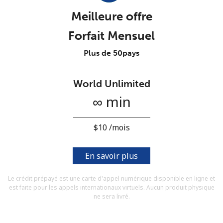
Conditions générales.
Meilleure offre
Forfait Mensuel
S'inscrire
Plus de 50pays
World Unlimited
Bonjour!
∞ min
Identifiez-vous ou
INSCRIVEZ-VOUS →
⁦$10⁩ /mois
En savoir plus
Le crédit prépayé est une carte d'appel numérique disponible en ligne et
est faite pour les appels internationaux virtuels. Aucun produit physique
Rappel du mot de passe →
ne sera livré.