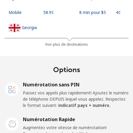
Mobile
⁦58.9¢⁩
8 min pour ⁦$5⁩
⁦4¢⁩
Georgia
Ligne fixe
⁦32.5¢⁩
15 min pour
-
Voir plus de destinations
⁦$5⁩
Mobile
⁦37.9¢⁩
13 min pour
⁦16¢⁩
Options
⁦$5⁩
Numérotation sans PIN
Germany
Passez vos appels plus rapidement! Ajoutez le numéro
de téléphone DEPUIS lequel vous appelez. Respectez
Ligne fixe
⁦1.5¢⁩
333 min pour
-
le format suivant:
indicatif pays + numéro.
⁦$5⁩
Numérotation Rapide
Mobile
⁦1.5¢⁩
333 min pour
⁦11¢⁩
Augmentez votre vitesse de numérotation!
⁦$5⁩