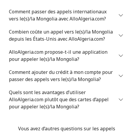
Mali
Comment passer des appels internationaux
Ligne fixe
⁦48.9¢⁩
10 min pour
-
vers le(s)/la Mongolia avec AlloAlgeria.com?
⁦€5⁩
Combien coûte un appel vers le(s)/la Mongolia
Mobile
⁦52.5¢⁩
9 min pour
⁦16¢⁩
depuis les États-Unis avec AlloAlgeria.com?
⁦€5⁩
AlloAlgeria.com propose-t-il une application
pour appeler le(s)/la Mongolia?
Malta
Comment ajouter du crédit à mon compte pour
Ligne fixe
⁦35.5¢⁩
14 min pour
-
passer des appels vers le(s)/la Mongolia?
⁦€5⁩
Quels sont les avantages d’utiliser
Mobile
⁦56.5¢⁩
8 min pour
⁦7¢⁩
AlloAlgeria.com plutôt que des cartes d’appel
⁦€5⁩
pour appeler le(s)/la Mongolia?
Mariana Islands
Vous avez d’autres questions sur les appels