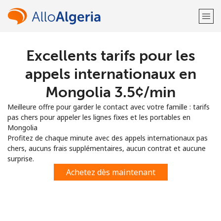
Excellents tarifs pour les
Bienvenue!
appels internationaux en
Vous avez déjà un compte?
Connectez-vous →
Mongolia ⁦3.5¢⁩/min
Meilleure offre pour garder le contact avec votre famille : tarifs
S'enregistrer avec
pas chers pour appeler les lignes fixes et les portables en
Mongolia
Profitez de chaque minute avec des appels internationaux pas
chers, aucuns frais supplémentaires, aucun contrat et aucune
surprise.
ou
Achetez dès maintenant