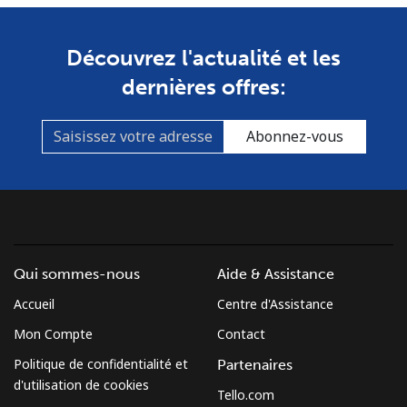
Ligne fixe
⁦33.9¢⁩
14 min pour
-
⁦€5⁩
Découvrez l'actualité et les
Mobile
⁦55.9¢⁩
8 min pour
-
dernières offres:
⁦€5⁩
Abonnez-vous
Mexico
Ligne fixe
⁦1¢⁩
500 min pour
-
⁦€5⁩
Mobile
⁦1.1¢⁩
454 min pour
⁦7¢⁩
Qui sommes-nous
Aide & Assistance
⁦€5⁩
Accueil
Centre d'Assistance
Micronesia
Mon Compte
Contact
Politique de confidentialité et
Partenaires
All country
⁦64.5¢⁩
7 min pour
-
d'utilisation de cookies
⁦€5⁩
Tello.com