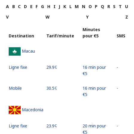
A
B
C
D
E
F
G
H
I
J
K
L
M
N
O
P
Q
R
S
T
U
V
W
Y
Z
Minutes
Destination
Tarif/minute
pour ⁦€5⁩
SMS
Macau
Ligne fixe
⁦29.9¢⁩
16 min pour
-
⁦€5⁩
Mobile
⁦30.5¢⁩
16 min pour
-
⁦€5⁩
Macedonia
Ligne fixe
⁦23.9¢⁩
20 min pour
-
⁦€5⁩