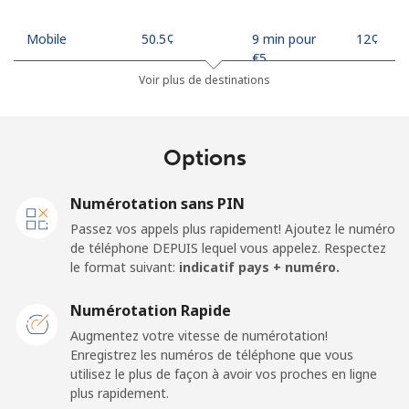
Mobile
⁦50.5¢⁩
9 min pour
⁦12¢⁩
⁦€5⁩
Voir plus de destinations
Madagascar
Options
Ligne fixe
⁦73.9¢⁩
6 min pour
-
⁦€5⁩
Numérotation sans PIN
Mobile
⁦79.9¢⁩
6 min pour
-
Passez vos appels plus rapidement! Ajoutez le numéro
⁦€5⁩
de téléphone DEPUIS lequel vous appelez. Respectez
le format suivant:
indicatif pays + numéro.
Malawi
Numérotation Rapide
Ligne fixe
⁦55.9¢⁩
8 min pour
-
Augmentez votre vitesse de numérotation!
⁦€5⁩
Enregistrez les numéros de téléphone que vous
utilisez le plus de façon à avoir vos proches en ligne
plus rapidement.
Mobile
⁦55.9¢⁩
8 min pour
-