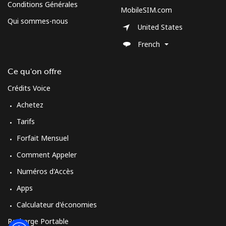
Conditions Générales
MobileSIM.com
Moldova
Qui sommes-nous
United States
Ligne fixe
⁦35.5¢⁩
14 min pour
-
French
⁦€5⁩
Ce qu'on offre
Mobile
⁦35.9¢⁩
13 min pour
⁦28¢⁩
Crédits Voice
⁦€5⁩
Achetez
Monaco
Tarifs
Forfait Mensuel
Ligne fixe
⁦38.5¢⁩
12 min pour
-
⁦€5⁩
Comment Appeler
Numéros d'Accès
Mobile
⁦48.5¢⁩
10 min pour
⁦9¢⁩
⁦€5⁩
Apps
Calculateur d'économies
Mongolia
Recharge Portable