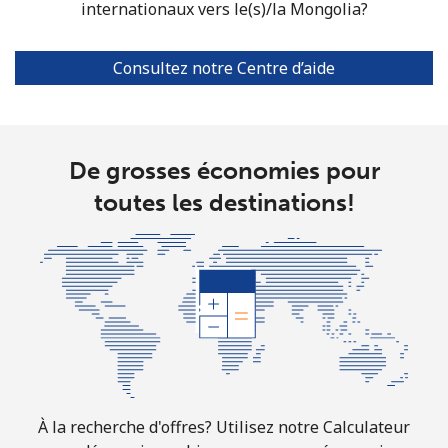
All country
⁦9.9¢⁩
50 min pour
-
internationaux vers le(s)/la Mongolia?
⁦€5⁩
Consultez notre Centre d’aide
Marshall Islands
Ligne fixe
⁦31.5¢⁩
15 min pour
-
⁦€5⁩
De grosses économies pour
Mobile
⁦31.5¢⁩
15 min pour
-
toutes les destinations!
⁦€5⁩
Martinique
Ligne fixe
⁦5.9¢⁩
84 min pour
-
⁦€5⁩
Mobile
⁦28.5¢⁩
17 min pour
-
⁦€5⁩
À la recherche d'offres? Utilisez notre Calculateur