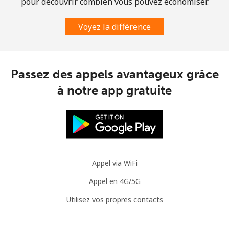
pour découvrir combien vous pouvez économiser.
Mauritania
Voyez la différence
Ligne fixe
⁦78.5¢⁩
6 min pour
-
⁦€5⁩
Passez des appels avantageux grâce
Mobile
⁦80.9¢⁩
6 min pour
-
⁦€5⁩
à notre app gratuite
Mauritius
Ligne fixe
⁦7.5¢⁩
66 min pour
-
⁦€5⁩
Appel via WiFi
Mobile
⁦6.9¢⁩
72 min pour
⁦28¢⁩
Appel en 4G/5G
⁦€5⁩
Utilisez vos propres contacts
Mayotte Island