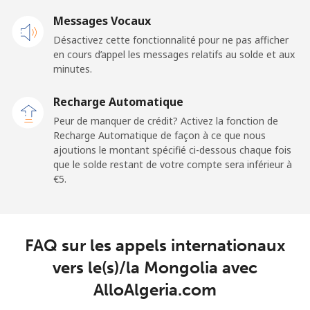
⁦€5⁩
Messages Vocaux
Désactivez cette fonctionnalité pour ne pas afficher
Malaysia
en cours d’appel les messages relatifs au solde et aux
minutes.
Ligne fixe
⁦1.4¢⁩
357 min pour
-
⁦€5⁩
Recharge Automatique
Peur de manquer de crédit? Activez la fonction de
Mobile
⁦1.4¢⁩
357 min pour
-
Recharge Automatique de façon à ce que nous
⁦€5⁩
ajoutions le montant spécifié ci-dessous chaque fois
que le solde restant de votre compte sera inférieur à
Maldives
⁦€5⁩.
Ligne fixe
⁦99.5¢⁩
5 min pour
-
⁦€5⁩
FAQ sur les appels internationaux
Mobile
⁦98.5¢⁩
5 min pour
-
vers le(s)/la Mongolia avec
⁦€5⁩
AlloAlgeria.com