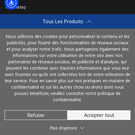
Achetez
Ligne fixe
⁦3.5¢⁩
142 min pour
-
⁦€5⁩
Comment Recharger
Tous Les Produits
Travel eSIM
Mobile
⁦2.5¢⁩
200 min pour
-
⁦€5⁩
Nous utilisons des cookies pour personnaliser le contenu et les
Achetez
publicités, pour fournir des fonctionnalités de réseaux sociaux
Mode de fonctionnement
et pour analyser notre trafic. Nous partageons également des
Montenegro
informations sur votre utilisation de notre site avec nos
partenaires de réseaux sociaux, de publicité et d'analyse, qui
Ligne fixe
⁦37.5¢⁩
13 min pour
-
peuvent les combiner avec d'autres informations que vous leur
Payez avec
⁦€5⁩
avez fournies ou qu'ils ont collectées lors de votre utilisation de
leur service. Pour en savoir plus sur nos pratiques en matière de
confidentialité et sur les autres choix ou droits dont vous
Mobile
⁦53.9¢⁩
9 min pour
-
pouvez bénéficier, veuillez consulter notre politique de
⁦€5⁩
confidentialité.
Montserrat
Refuser
Accepter tout
© 2026 AlloAlgeria
All country
⁦33.5¢⁩
14 min pour
-
Plus d'options
⁦€5⁩